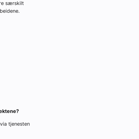
re særskilt
rbeidene.
jektene?
via tjenesten