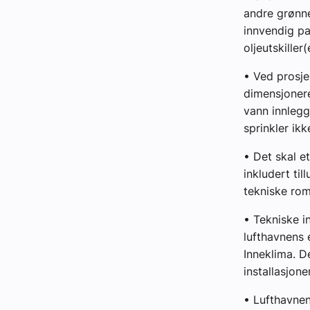
andre grønne
innvendig pa
oljeutskiller
• Ved prosjek
dimensjonere
vann innlegg
sprinkler ik
• Det skal e
inkludert til
tekniske rom
• Tekniske i
lufthavnens 
Inneklima. D
installasjoner
• Lufthavnen