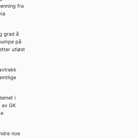
renning fra
via
ig grad å
gspumpe på
tter utløst
avtrekk
samtlige
temet i
t av GK
ke
indre noe