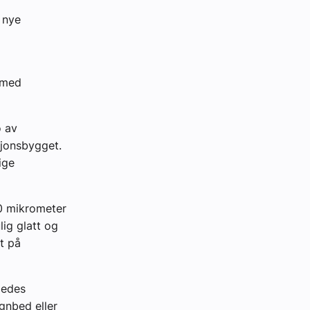
 nye
 med
o av
sjonsbygget.
ige
20 mikrometer
ig glatt og
st på
ledes
gnbed eller