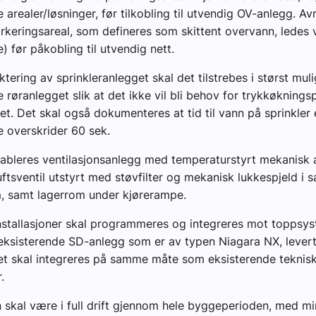
 arealer/løsninger, før tilkobling til utvendig OV-anlegg. Av
rkeringsareal, som defineres som skittent overvann, ledes 
(e) før påkobling til utvendig nett.
tering av sprinkleranlegget skal det tilstrebes i størst mul
 røranlegget slik at det ikke vil bli behov for trykkøknin
et. Det skal også dokumenteres at tid til vann på sprinkler e
ke overskrider 60 sek.
tableres ventilasjonsanlegg med temperaturstyrt mekanisk 
luftsventil utstyrt med støvfilter og mekanisk lukkespjeld i 
, samt lagerrom under kjørerampe.
nstallasjoner skal programmeres og integreres mot toppsys
eksisterende SD-anlegg som er av typen Niagara NX, lever
et skal integreres på samme måte som eksisterende teknis
.
 skal være i full drift gjennom hele byggeperioden, med m