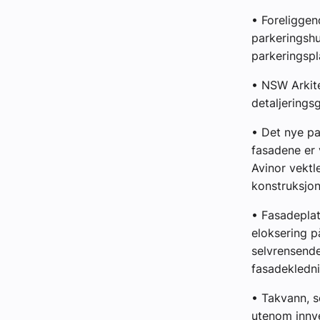
• Foreliggen
parkeringshu
parkeringspl
• NSW Arkit
detaljerings
• Det nye pa
fasadene er 
Avinor vektl
konstruksjon
• Fasadeplat
eloksering p
selvrensende
fasadekledn
• Takvann, s
utenom innve