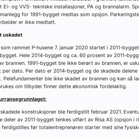
t El- og VVS- tekniske installasjoner, PA og brannalarm. Sp
rmanlegg for 1991-bygget medtas som opsjon. Parkeringst
beider er ikke medtatt.
t uskadet
som rammet P-husene 7. januar 2020 startet i 2011-bygget
-bygget. Hele 2014-bygget og ca. 60 prosent av 2011-bygg
av brannen. 1991-bygget ble ikke berørt av brannen, er usk
 per dato. Per dato er 2014-bygget og de skadede delene 
. Pelefundamenter ble ikke skadet av brannen og kan så la
brukes om tilbyder finner dette økonomisk fordelaktig.
kurransegrunnlaget:
 skadede konstruksjoner ble ferdigstilt februar 2021. Eventu
e deler av 2011-bygget tenkes utført av Risa AS (opsjon i r
 ferdigstilles før totalentreprenøren starter med sine fysis