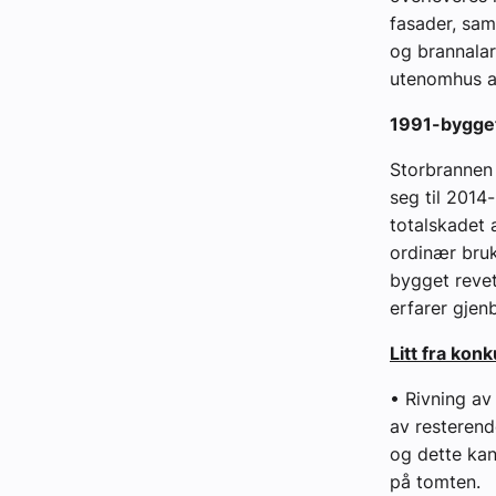
fasader, sam
og brannala
utenomhus ar
1991-bygge
Storbrannen 
seg til 2014
totalskadet 
ordinær bruk
bygget revet
erfarer gjen
Litt fra kon
• Rivning av
av resterend
og dette kan
på tomten.