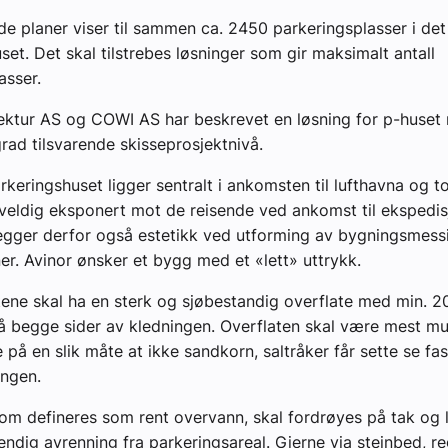
de planer viser til sammen ca. 2450 parkeringsplasser i det
set. Det skal tilstrebes løsninger som gir maksimalt antall
asser.
ektur AS og COWI AS har beskrevet en løsning for p-huset
grad tilsvarende skisseprosjektnivå.
rkeringshuset ligger sentralt i ankomsten til lufthavna og t
veldig eksponert mot de reisende ved ankomst til ekspedi
egger derfor også estetikk ved utforming av bygningsmess
er. Avinor ønsker et bygg med et «lett» uttrykk.
ene skal ha en sterk og sjøbestandig overflate med min. 
å begge sider av kledningen. Overflaten skal være mest mul
 på en slik måte at ikke sandkorn, saltråker får sette se fa
ingen.
om defineres som rent overvann, skal fordrøyes på tak og 
ndig avrenning fra parkeringsareal. Gjerne via steinbed, re