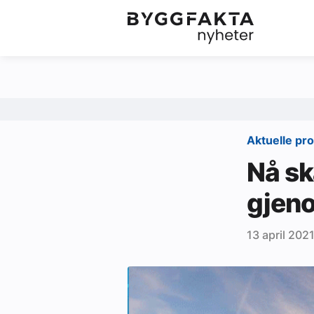
Kategorier
Jobbmarkedet
Om oss
Redaksjonen
Aktuelle pr
Om Byggfakta
Nå sk
Annonsere
gjen
Abonnere
13 april 202
Kontakt oss
Tips oss
Ledige stillinger