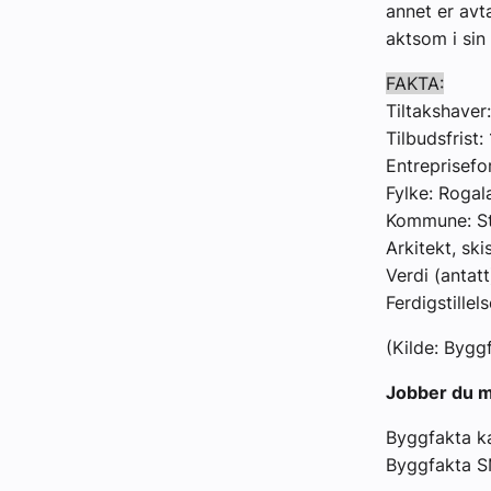
annet er avt
aktsom i sin
FAKTA:
Tiltakshaver
Tilbudsfrist:
Entreprisefo
Fylke: Rogal
Kommune: S
Arkitekt, sk
Verdi (antatt
Ferdigstillel
(Kilde: Byg
Jobber du m
Byggfakta ka
Byggfakta 