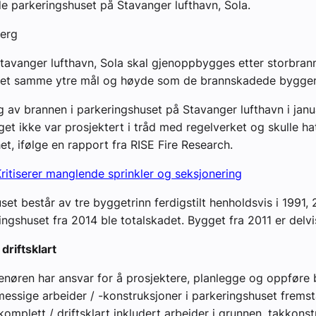
 parkeringshuset på Stavanger lufthavn, Sola.
berg
tavanger lufthavn, Sola skal gjenoppbygges etter storbran
et samme ytre mål og høyde som de brannskadede bygge
g av brannen i parkeringshuset på Stavanger lufthavn i janua
get ikke var prosjektert i tråd med regelverket og skulle ha
et, ifølge en rapport fra RISE Fire Research.
itiserer manglende sprinkler og seksjonering
set består av tre byggetrinn ferdigstilt henholdsvis i 1991,
ingshuset fra 2014 ble totalskadet. Bygget fra 2011 er delvi
driftsklart
enøren har ansvar for å prosjektere, planlegge og oppføre b
essige arbeider / -konstruksjoner i parkeringshuset frems
komplett / driftsklart inkludert arbeider i grunnen, takkonst