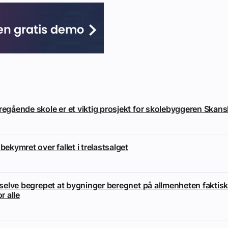
eregående skole er et viktig prosjekt for skolebyggeren Skan
 bekymret over fallet i trelastsalget
i selve begrepet at bygninger beregnet på allmenheten faktisk
or alle