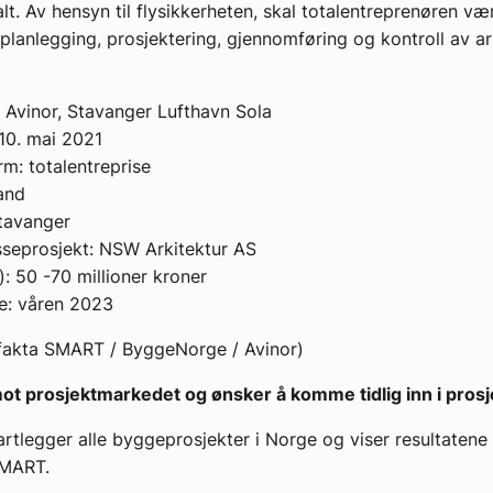
alt. Av hensyn til flysikkerheten, skal totalentreprenøren væ
 planlegging, prosjektering, gjennomføring og kontroll av a
: Avinor, Stavanger Lufthavn Sola
 10. mai 2021
rm: totalentreprise
and
tavanger
isseprosjekt: NSW Arkitektur AS
): 50 -70 millioner kroner
se: våren 2023
gfakta SMART / ByggeNorge / Avinor)
ot prosjektmarkedet og ønsker å komme tidlig inn i pros
rtlegger alle byggeprosjekter i Norge og viser resultatene 
SMART.