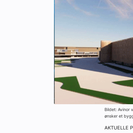
eBlad
Aktivitetskalender
Bransjekommentar
Nyheter
Aktuelle prosjekter
Bildet: Avinor
ønsker et bygg
AKTUELLE PR