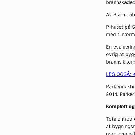
brannskadede
Av Bjørn La
P-huset på S
med tilnærm
En evaluerin
øvrig at byg
brannsikkerh
LES OGSÅ: Kr
Parkeringshu
2014. Parker
Komplett og 
Totalentrepr
at bygningsm
overleveres 