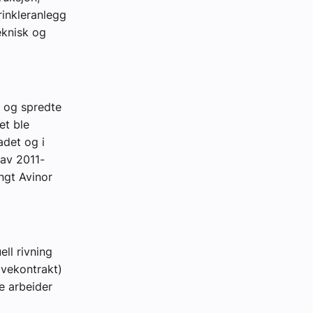
rinkleranlegg
eknisk og
 og spredte
et ble
adet og i
av 2011-
ngt Avinor
ell rivning
ivekontrakt)
ke arbeider