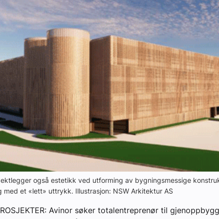
 vektlegger også estetikk ved utforming av bygningsmessige konstruk
 med et «lett» uttrykk. Illustrasjon: NSW Arkitektur AS
OSJEKTER: Avinor søker totalentreprenør til gjenoppbygg