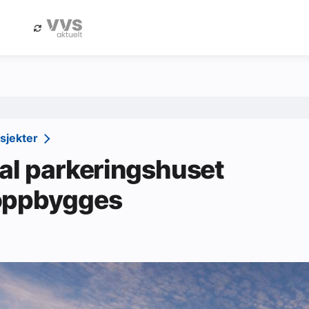
eBlad
Annonsere i Byggfakta Nyheter
osjekter
al parkeringshuset
oppbygges
1