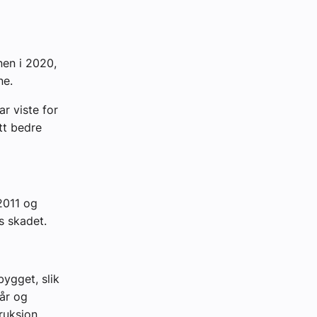
nen i 2020,
ne.
r viste for
tt bedre
 2011 og
s skadet.
ygget, slik
tår og
ruksjon,