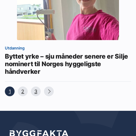
Utdanning
Byttet yrke – sju måneder senere er Silje
nominert til Norges hyggeligste
håndverker
1
2
3