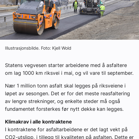
Ledige stillinger
eBlad
Aktivitetskalender
Illustrasjonsbilde. Foto: Kjell Wold
Bransjekommentar
Statens vegvesen starter arbeidene med å asfaltere
om lag 1000 km riksvei i mai, og vil vare til september.
Nyheter
Nær 1 million tonn asfalt skal legges på riksveiene i
løpet av sesongen. Det er for det meste reasfaltering
Aktuelle prosjekter
av lengre strekninger, og enkelte steder må også
fundamentet forsterkes før nytt dekke kan legges.
Klimakrav i alle kontraktene
I kontraktene for asfaltarbeidene er det lagt vekt på
CO2-utslipp, i tillegg til kvaliteten på asfalten. Dette er