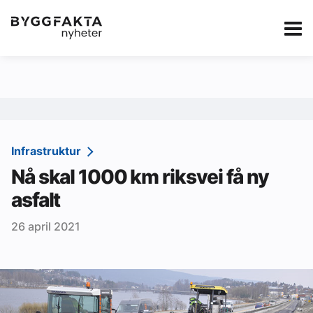
Kategorier
Jobbmarkedet
eBlad
Annonsere i Byg
Om oss
Redaksjonen
Infrastruktur
Nå skal 1000 km riksvei få ny
Om Byggfakta
asfalt
Annonsere
26 april 2021
Abonnere
Kontakt oss
Tips oss