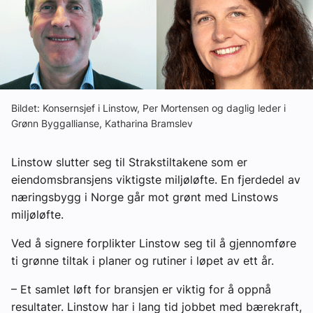
Ledige stillinger
eBlad
Aktivitetskalender
Bildet: Konsernsjef i Linstow, Per Mortensen og daglig leder i
Grønn Byggallianse, Katharina Bramslev
Bransjekommentar
Linstow slutter seg til Strakstiltakene som er
eiendomsbransjens viktigste miljøløfte. En fjerdedel av
Nyheter
næringsbygg i Norge går mot grønt med Linstows
miljøløfte.
Aktuelle prosjekter
Ved å signere forplikter Linstow seg til å gjennomføre
ti grønne tiltak i planer og rutiner i løpet av ett år.
– Et samlet løft for bransjen er viktig for å oppnå
resultater. Linstow har i lang tid jobbet med bærekraft,