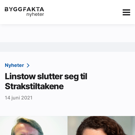
Kategorier
Jobbmarkedet
eBlad
Annonsere i Byg
Om oss
Redaksjonen
Nyheter
Linstow slutter seg til
Om Byggfakta
Strakstiltakene
Annonsere
14 juni 2021
Abonnere
Kontakt oss
Tips oss