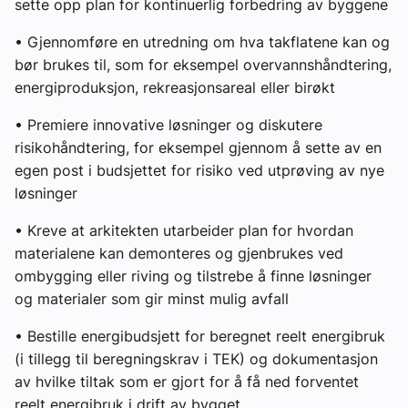
sette opp plan for kontinuerlig forbedring av byggene
• Gjennomføre en utredning om hva takflatene kan og
bør brukes til, som for eksempel overvannshåndtering,
energiproduksjon, rekreasjonsareal eller birøkt
• Premiere innovative løsninger og diskutere
risikohåndtering, for eksempel gjennom å sette av en
egen post i budsjettet for risiko ved utprøving av nye
løsninger
• Kreve at arkitekten utarbeider plan for hvordan
materialene kan demonteres og gjenbrukes ved
ombygging eller riving og tilstrebe å finne løsninger
og materialer som gir minst mulig avfall
• Bestille energibudsjett for beregnet reelt energibruk
(i tillegg til beregningskrav i TEK) og dokumentasjon
av hvilke tiltak som er gjort for å få ned forventet
reelt energibruk i drift av bygget