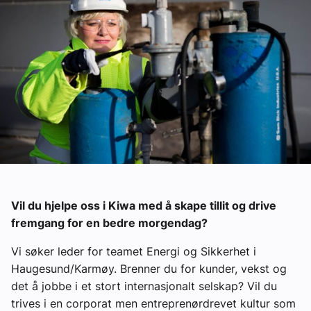
Ledige stillinger
eBlad
Aktivitetskalender
Bransjekommentar
Nyheter
Vil du hjelpe oss i Kiwa med å skape tillit og drive
Aktuelle prosjekter
fremgang for en bedre morgendag?
Vi søker leder for teamet Energi og Sikkerhet i
Haugesund/Karmøy. Brenner du for kunder, vekst og
det å jobbe i et stort internasjonalt selskap? Vil du
trives i en corporat men entreprenørdrevet kultur som