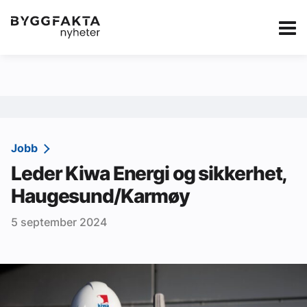
Kategorier
Jobbmarkedet
eBlad
Annonsere i Byg
Om oss
Redaksjonen
Jobb
Leder Kiwa Energi og sikkerhet,
Om Byggfakta
Haugesund/Karmøy
Annonsere
5 september 2024
Abonnere
Kontakt oss
Tips oss