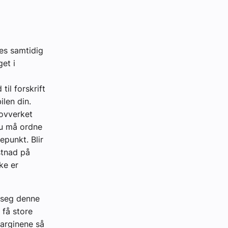
es samtidig
et i
til forskrift
ilen din.
lovverket
du må ordne
epunkt. Blir
stnad på
ke er
d seg denne
 få store
marginene så