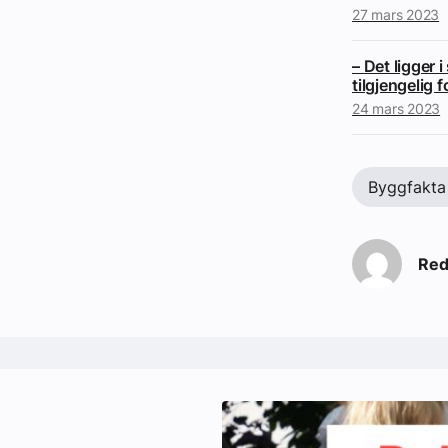
27 mars 2023
– Det ligger 
tilgjengelig f
24 mars 2023
Byggfakta
Red