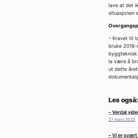
lave at det i
situasjonen 
Overgangsp
– Kravet til
bruke 2018-u
byggteknisk 
la være å br
ut dette åre
dokumentasjo
Les også:
– Verdal vid
27 mars 2023
– Vi er svært