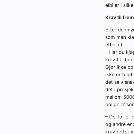
elbiler i sli
Krav til fre
Etter den ny
som man klar
ettertid.
– Har du kjøp
krav for bore
Gjør ikke bo
ikke er fulg
det selv sna
det i prosje
mellom 5000 
boligeier so
– Derfor er 
og andre end
krav rettet 