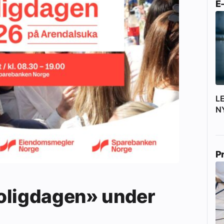
E
L
N
P
oligdagen» under