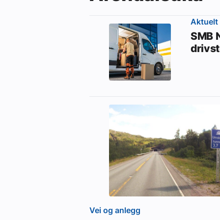
Aktuelt
SMB N
drivs
Vei og anlegg