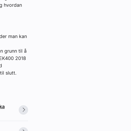
 og hvordan
 der man kan
n grunn til å
 NEK400 2018
d
l slutt.
ska