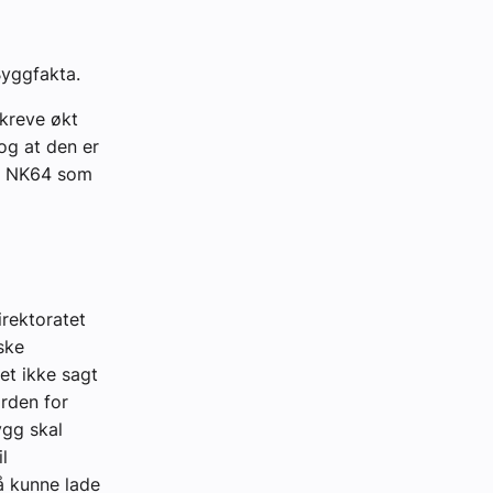
Byggfakta.
 kreve økt
og at den er
 i NK64 som
irektoratet
ske
et ikke sagt
rden for
ygg skal
l
å kunne lade