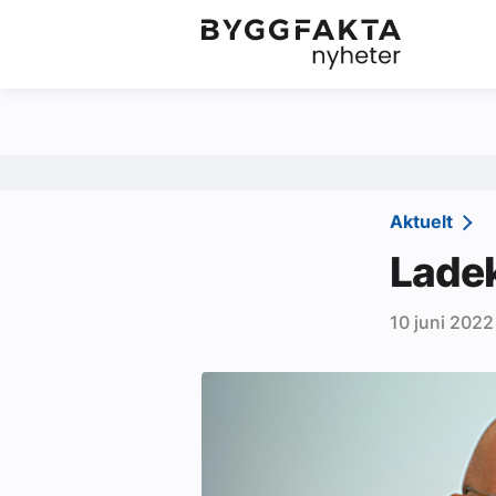
Kategorier
Jobbmarkedet
Om oss
Redaksjonen
Aktuelt
Om Byggfakta
Ladek
Annonsere
10 juni 2022
Abonnere
Kontakt oss
Tips oss
Ledige stillinger