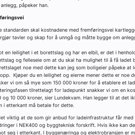
ke anlegg, påpeker han.
mføringsvei
e standarden skal kostnadene med fremføringsvei kartlegg
gjør tavler og skap for å unngå og måtte bygge om anlegg
t en leilighet i et borettslag og har en elbil, er det i henhold 
ttslag og felleseie om at du skal ha mulighet til å få ladet b
rettslaget noe med dette kan jeg som boligeier påpeke at 
t opp. Kjøper du en leilighet og eierne mener dette er noe 
kker vi om så mye som 150 000 kroner for å etablere et lad
kteringsfasen tilrettelagt for ladepunkt snakker vi om en ko
og 10 000 kroner, sier Lundekvam. Han legger til at det ik
m i etterkant må betale for dette.
det viktig at de som gir anbud for ladeinfrastruktur får me
ringer i NEK400 og byggteknisk forskrift. Hvis ikke kan de
mot seg i etterkant. I byggenæringa og elektrobransjen er 