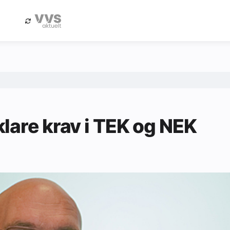
eBlad
Annonsere i Byggfakta Nyheter
lare krav i TEK og NEK