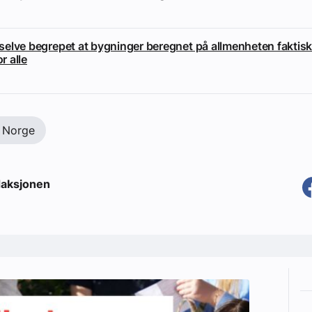
i selve begrepet at bygninger beregnet på allmenheten faktisk
or alle
 Norge
aksjonen