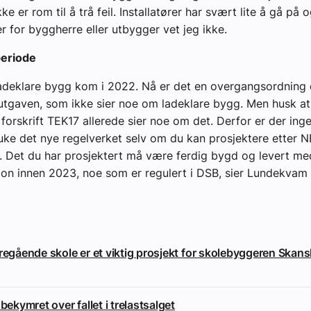
kke er rom til å trå feil. Installatører har svært lite å gå på
er for byggherre eller utbygger vet jeg ikke.
eriode
 ladeklare bygg kom i 2022. Nå er det en overgangsordning
tgaven, som ikke sier noe om ladeklare bygg. Men husk at
forskrift TEK17 allerede sier noe om det. Derfor er der inge
uke det nye regelverket selv om du kan prosjektere etter
t. Det du har prosjektert må være ferdig bygd og levert me
n innen 2023, noe som er regulert i DSB, sier Lundekvam ti
eregående skole er et viktig prosjekt for skolebyggeren Skan
 bekymret over fallet i trelastsalget