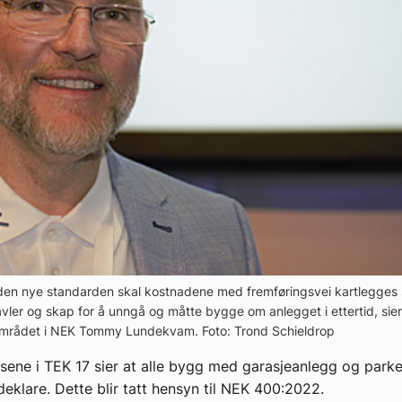
r den nye standarden skal kostnadene med fremføringsvei kartlegges
avler og skap for å unngå og måtte bygge om anlegget i ettertid, sier 
mrådet i NEK Tommy Lundekvam. Foto: Trond Schieldrop
ene i TEK 17 sier at alle bygg med garasjeanlegg og parke
deklare. Dette blir tatt hensyn til NEK 400:2022.