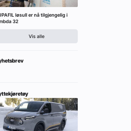
PAFIL løsull er nå tilgjengelig i
ambda 32
Vis alle
yhetsbrev
yttekjøretøy