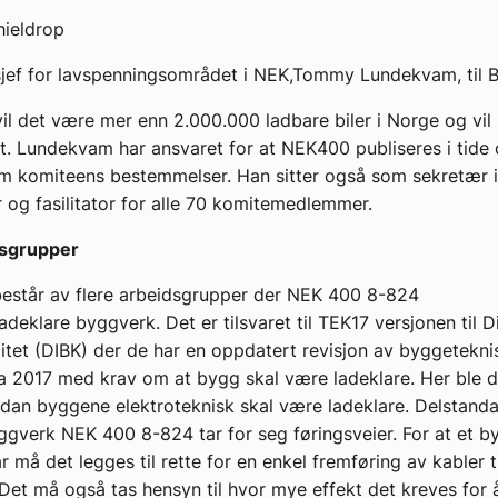
hieldrop
sjef for lavspenningsområdet i NEK,Tommy Lundekvam, til 
il det være mer enn 2.000.000 ladbare biler i Norge og vil
t. Lundekvam har ansvaret for at NEK400 publiseres i tide 
l m komiteens bestemmelser. Han sitter også som sekretær
er og fasilitator for alle 70 komitemedlemmer.
dsgrupper
består av flere arbeidsgrupper der NEK 400 8-824
adeklare byggverk. Det er tilsvaret til TEK17 versjonen til D
itet (DIBK) der de har en oppdatert revisjon av byggetekni
fra 2017 med krav om at bygg skal være ladeklare. Her ble d
an byggene elektroteknisk skal være ladeklare. Delstanda
ggverk NEK 400 8-824 tar for seg føringsveier. For at et b
 må det legges til rette for en enkel fremføring av kabler ti
 Det må også tas hensyn til hvor mye effekt det kreves for 