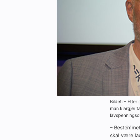
eBlad
Aktivitetskalender
Bransjekommentar
Nyheter
Aktuelle prosjekter
Bildet: – Ette
man klargjør t
lavspenningso
– Bestemmels
skal være la