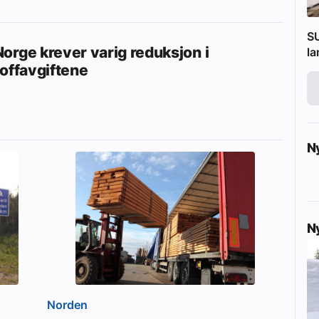
SU
orge krever varig reduksjon i
l
toffavgiftene
N
N
Norden