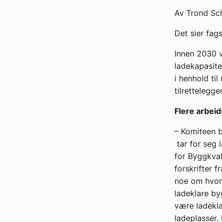
Av Trond Sc
Det sier fag
Innen 2030 v
ladekapasite
i henhold ti
tilrettelegg
Flere arbei
– Komiteen 
tar for seg l
for Byggkval
forskrifter 
noe om hvord
ladeklare by
være ladeklar
ladeplasser.