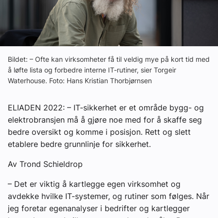
Ledige stillinger
eBlad
Bildet: – Ofte kan virksomheter få til veldig mye på kort tid med
Aktivitetskalender
å løfte lista og forbedre interne IT-rutiner, sier Torgeir
Waterhouse. Foto: Hans Kristian Thorbjørnsen
Bransjekommentar
ELIADEN 2022: – IT-sikkerhet er et område bygg- og
elektrobransjen må å gjøre noe med for å skaffe seg
Nyheter
bedre oversikt og komme i posisjon. Rett og slett
etablere bedre grunnlinje for sikkerhet.
Aktuelle prosjekter
Av Trond Schieldrop
– Det er viktig å kartlegge egen virksomhet og
avdekke hvilke IT-systemer, og rutiner som følges. Når
jeg foretar egenanalyser i bedrifter og kartlegger