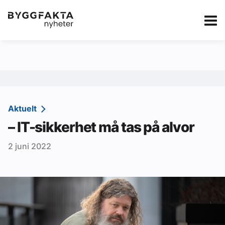
Kategorier
Jobbmarkedet
eBlad
Annonsere i Byg
Om oss
Redaksjonen
Aktuelt
– IT-sikkerhet må tas på alvor
Om Byggfakta
2 juni 2022
Annonsere
Abonnere
Kontakt oss
Tips oss