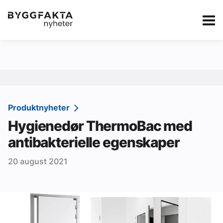
Kategorier
Jobbmarkedet
eBlad
Annonsere i Byg
Om oss
Redaksjonen
Produktnyheter
Hygienedør ThermoBac med
Om Byggfakta
antibakterielle egenskaper
Annonsere
20 august 2021
Abonnere
Kontakt oss
Tips oss