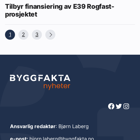
Tilbyr finansiering av E39 Rogfast-
prosjektet
1
2
3
Facebook
Twitter
Instagram
Ansvarlig redaktør
: Bjørn Laberg
e-post:
bjorn.laberg@byggfakta.no