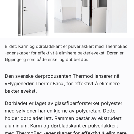
Ledige stillinger
eBlad
Aktivitetskalender
Bildet: Karm og dørbladskant er pulverlakkert med ThermoBac
-egenskaper for effektivt å eliminere bakterievekst. Døren er
tilgjengelig som både enkel og dobbel dør.
Bransjekommentar
Den svenske dørprodusenten Thermod lanserer nå
Nyheter
«Hygienedør ThermoBac», for effektivt å eliminere
bakterievekst.
Aktuelle prosjekter
Dørbladet er laget av glassfiberforsterket polyester
med sølvioner har en kjerne av polyuretan. Dette
holder dørbladet lett. Rammen består av ekstrudert
aluminium. Karm og dørbladskant er pulverlakkert
med ThermoBac -egenskaper for effektivt å eliminere