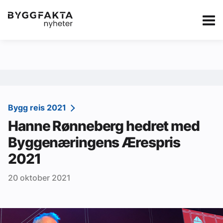
Kategorier
Jobbmarkedet
eBlad
Annonsere i Byg
Om oss
Redaksjonen
Bygg reis 2021
Hanne Rønneberg hedret med
Om Byggfakta
Byggenæringens Ærespris
Annonsere
2021
Abonnere
20 oktober 2021
Kontakt oss
Tips oss