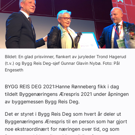
Ledige stillinger
eBlad
Aktivitetskalender
Bildet: En glad prisvinner, flankert av juryleder Trond Hagerud
Bransjekommentar
(t.v.) og Bygg Reis Deg-sjef Gunnar Glavin Nybø. Foto: Pål
Engeseth
Nyheter
BYGG REIS DEG 2021:Hanne Rønneberg fikk i dag
tildelt Byggenæringens Ærespris 2021 under åpningen
Aktuelle prosjekter
av byggemessen Bygg Reis Deg.
Det er styret i Bygg Reis Deg som hvert år deler ut
Byggenæringens Ærespris til en person som har gjort
noe ekstraordinært for næringen over tid, og som