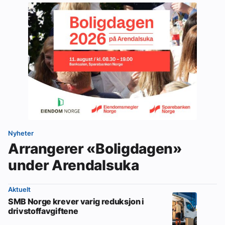
Nyheter
Arrangerer «Boligdagen»
under Arendalsuka
Aktuelt
SMB Norge krever varig reduksjon i
drivstoffavgiftene