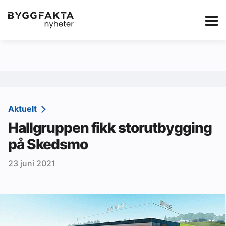
Kategorier
Jobbmarkedet
eBlad
Annonsere i Byg
Om oss
Redaksjonen
Aktuelt
Hallgruppen fikk storutbygging
Om Byggfakta
på Skedsmo
Annonsere
23 juni 2021
Abonnere
Kontakt oss
Tips oss