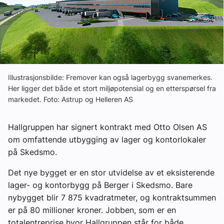
Ledige stillinger
eBlad
Aktivitetskalender
Illustrasjonsbilde: Fremover kan også lagerbygg svanemerkes.
Her ligger det både et stort miljøpotensial og en etterspørsel fra
markedet. Foto: Astrup og Helleren AS
Bransjekommentar
Hallgruppen har signert kontrakt med Otto Olsen AS
Nyheter
om omfattende utbygging av lager og kontorlokaler
på Skedsmo.
Aktuelle prosjekter
Det nye bygget er en stor utvidelse av et eksisterende
lager- og kontorbygg på Berger i Skedsmo. Bare
nybygget blir 7 875 kvadratmeter, og kontraktsummen
er på 80 millioner kroner. Jobben, som er en
totalentreprise hvor Hallgruppen står for både