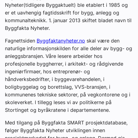
Nyheter(tidligere Byggaktuelt) ble etablert i 1985 og
Ledige stillinger
er et uavhengig fagtidsskrift for bygg, anlegg og
kommunalteknikk. 1. januar 2013 skiftet bladet navn til
eBlad
Byggfakta Nyheter.
Fagnettsiden
Byggfaktanyheter.no
skal være den
Aktivitetskalender
naturlige informasjonskilden for alle deler av bygg- og
anleggsbransjen. Våre lesere arbeider hos
Bransjekommentar
profesjonelle byggherrer, i arkitekt- og rådgivende
ingeniørfirmaer, hos entreprenør- og
håndverksbedrifter, i byggevarehandelen, i
Nyheter
boligbyggelag og borettslag, VVS-bransjen, i
kommunenes tekniske sektorer, på vegkontorene og i
Aktuelle prosjekter
skoleverket. I tillegg leses vi av politikerne på
Stortinget og byråkratene i departementene.
Med tilgang på Byggfakta SMART prosjektdatabase,
følger Byggfakta Nyheter utviklingen innen
prosjektmarkedet for bygg- og anlegg. Dermed gis