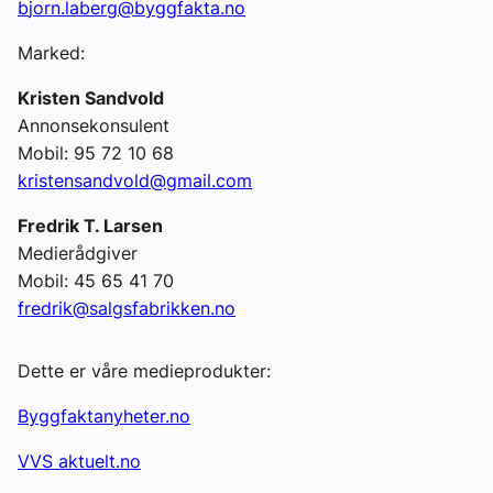
b
jorn.laberg@byggfakta.no
Marked:
Kristen Sandvold
Annonsekonsulent
Mobil: 95 72 10 68
kristensandvold@gmail.com
Fredrik T. Larsen
Medierådgiver
Mobil: 45 65 41 70
fredrik@salgsfabrikken.no
Dette er våre medieprodukter:
Byggfaktanyheter.no
VVS aktuelt.no