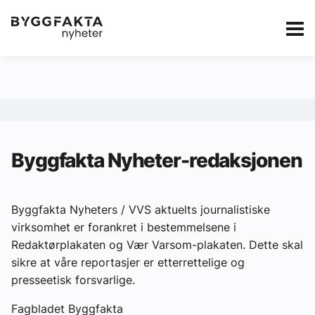
Kategorier
Jobbmarkedet
eBlad
Annonsere i Byg
Om oss
Redaksjonen
Byggfakta Nyheter-redaksjonen
Om Byggfakta
Annonsere
Byggfakta Nyheters / VVS aktuelts journalistiske
virksomhet er forankret i bestemmelsene i
Abonnere
Redaktørplakaten og Vær Varsom-plakaten. Dette skal
sikre at våre reportasjer er etterrettelige og
Kontakt oss
presseetisk forsvarlige.
Tips oss
Fagbladet Byggfakta