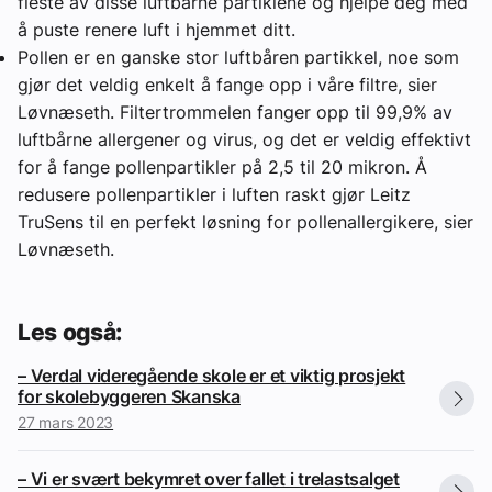
fleste av disse luftbårne partiklene og hjelpe deg med
å puste renere luft i hjemmet ditt.
Pollen er en ganske stor luftbåren partikkel, noe som
gjør det veldig enkelt å fange opp i våre filtre
, sier
Løvnæseth.
Filtertrommelen fanger opp til 99,9% av
luftbårne allergener og virus, og det er veldig effektivt
for å fange pollenpartikler på 2,5 til 20 mikron. Å
redusere pollenpartikler i luften raskt gjør Leitz
TruSens til en perfekt løsning for pollenallergikere, sier
Løvnæseth.
Les også:
– Verdal videregående skole er et viktig prosjekt
for skolebyggeren Skanska
27 mars 2023
– Vi er svært bekymret over fallet i trelastsalget