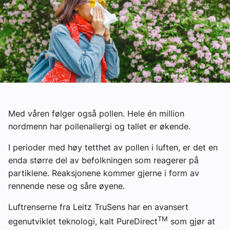
Ledige stillinger
eBlad
Aktivitetskalender
Bransjekommentar
Med våren følger også pollen. Hele én million
nordmenn har pollenallergi og tallet er økende.
Nyheter
I perioder med høy tetthet av pollen i luften, er det en
enda større del av befolkningen som reagerer på
Aktuelle prosjekter
partiklene. Reaksjonene kommer gjerne i form av
rennende nese og såre øyene.
Luftrenserne fra Leitz TruSens har en avansert
TM
egenutviklet teknologi, kalt PureDirect
som gjør at