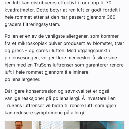
ren luft kan distribueres effektivt i rom opp til 70
kvadratmeter. Dette betyr at ren luft er godt fordelt i
hele rommet etter at den har passert gjennom 360
graders filtreringssystem.
Pollen er en av de vanligste allergener, som kommer
fra et mikroskopisk pulver produsert av blomster, trær
og gress – og spres i luften. Med utgangspunkt i
pollensesongen, velger flere mennesker å sikre sine
hjem med en TruSens luftrenser som garanterer renere
luft i hele rommet gjennom å eliminere
pollenallergener.
Dårligere konsentrasjon og søvnkvalitet er også
vanlige reaksjoner på pollenallergi. Å investere i en
TruSens luftrenser vil bidra til renere luft, som igjen
kan redusere symptomene på allergi.