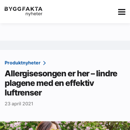
Kategorier
Jobbmarkedet
eBlad
Annonsere i Byg
Om oss
Redaksjonen
Produktnyheter
Allergisesongen er her – lindre
Om Byggfakta
plagene med en effektiv
Annonsere
luftrenser
Abonnere
23 april 2021
Kontakt oss
Tips oss