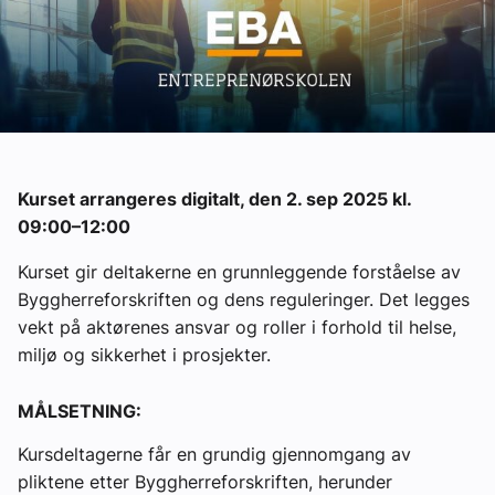
Ledige stillinger
eBlad
Aktivitetskalender
Kurset arrangeres digitalt, den 2. sep 2025 kl.
Bransjekommentar
09:00–12:00
Kurset gir deltakerne en grunnleggende forståelse av
Nyheter
Byggherreforskriften og dens reguleringer. Det legges
vekt på aktørenes ansvar og roller i forhold til helse,
Aktuelle prosjekter
miljø og sikkerhet i prosjekter.
MÅLSETNING:
Kursdeltagerne får en grundig gjennomgang av
pliktene etter Byggherreforskriften, herunder