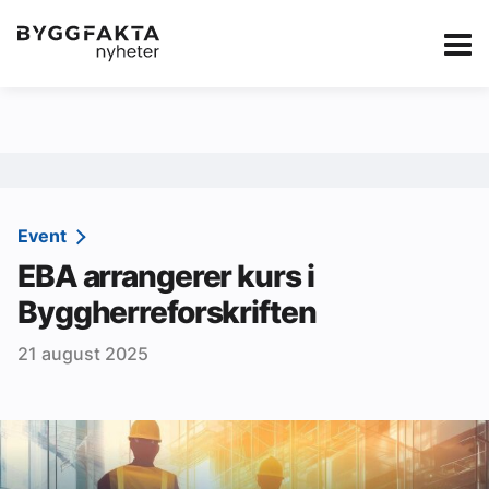
Kategorier
Jobbmarkedet
eBlad
Annonsere i Byg
Om oss
Redaksjonen
Event
EBA arrangerer kurs i
Om Byggfakta
Byggherreforskriften
Annonsere
21 august 2025
Abonnere
Kontakt oss
Tips oss