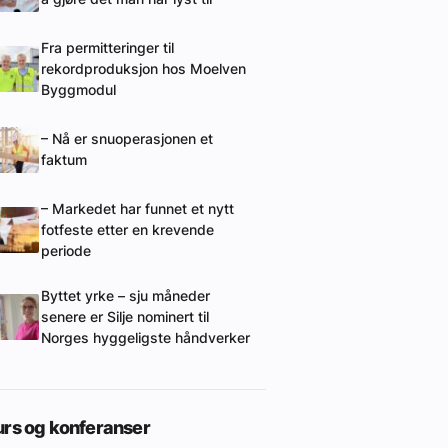
Fra permitteringer til
rekordproduksjon hos Moelven
Byggmodul
– Nå er snuoperasjonen et
faktum
– Markedet har funnet et nytt
fotfeste etter en krevende
periode
Byttet yrke – sju måneder
senere er Silje nominert til
Norges hyggeligste håndverker
urs og konferanser