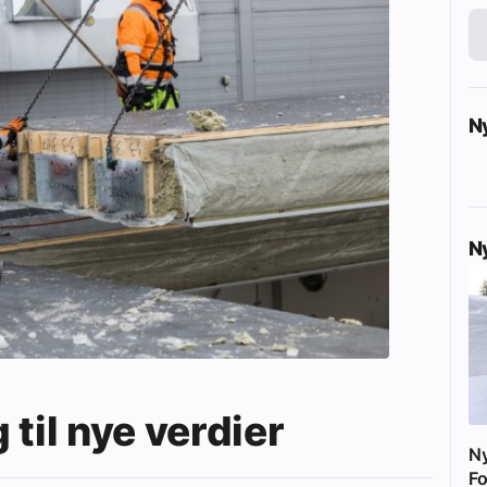
N
N
til nye verdier
N
Fo