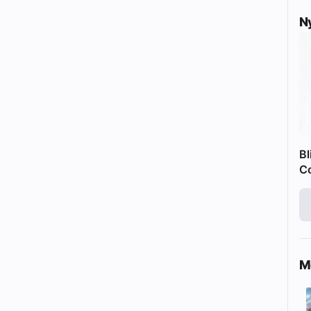
N
Bl
C
Me