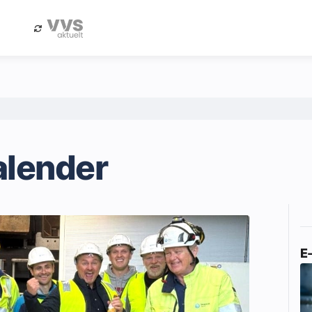
eBlad
Annonsere i Byggfakta Nyheter
alender
E