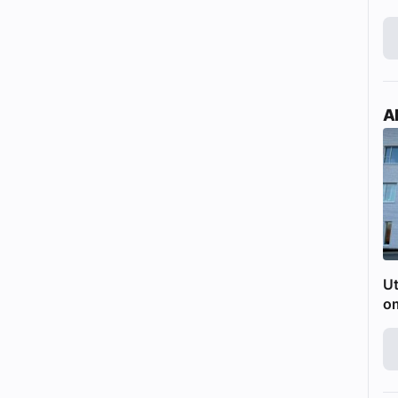
Ak
Ut
o