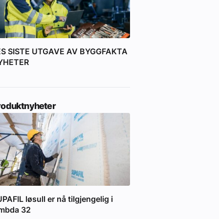
ES SISTE UTGAVE AV BYGGFAKTA
YHETER
roduktnyheter
PAFIL løsull er nå tilgjengelig i
ambda 32