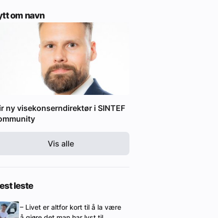
ytt om navn
ir ny visekonserndirektør i SINTEF
ommunity
Vis alle
st leste
– Livet er altfor kort til å la være
å gjøre det man har lyst til