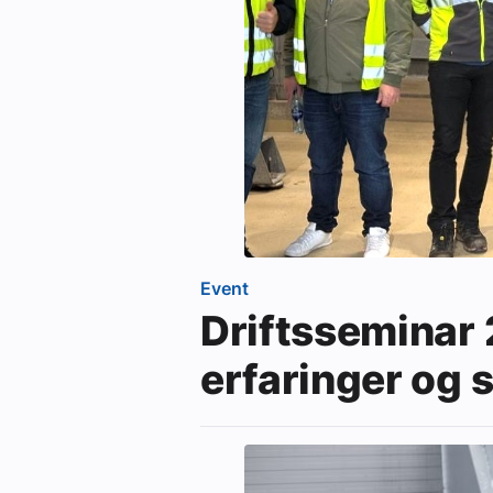
eBlad
Aktivitetskalender
Bransjekommentar
Nyheter
Event
Driftsseminar 
Aktuelle prosjekter
erfaringer og 