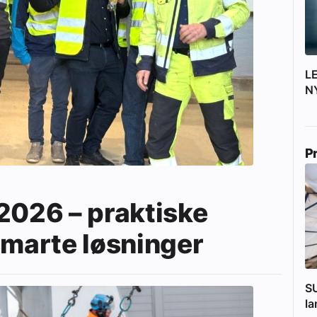
L
N
P
2026 – praktiske
smarte løsninger
SU
l