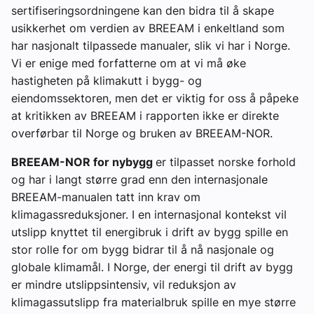
sertifiseringsordningene kan den bidra til å skape
usikkerhet om verdien av BREEAM i enkeltland som
har nasjonalt tilpassede manualer, slik vi har i Norge.
Vi er enige med forfatterne om at vi må øke
hastigheten på klimakutt i bygg- og
eiendomssektoren, men det er viktig for oss å påpeke
at kritikken av BREEAM i rapporten ikke er direkte
overførbar til Norge og bruken av BREEAM-NOR.
BREEAM-NOR for nybygg
er tilpasset norske forhold
og har i langt større grad enn den internasjonale
BREEAM-manualen tatt inn krav om
klimagassreduksjoner. I en internasjonal kontekst vil
utslipp knyttet til energibruk i drift av bygg spille en
stor rolle for om bygg bidrar til å nå nasjonale og
globale klimamål. I Norge, der energi til drift av bygg
er mindre utslippsintensiv, vil reduksjon av
klimagassutslipp fra materialbruk spille en mye større