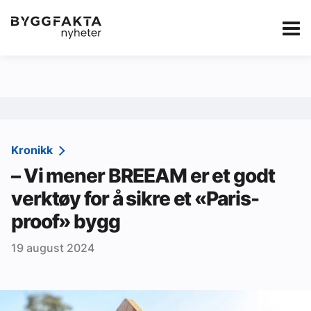
Kategorier
Jobbmarkedet
eBlad
Annonsere i Byg
Om oss
Redaksjonen
Kronikk
– Vi mener BREEAM er et godt
Om Byggfakta
verktøy for å sikre et «Paris-
Annonsere
proof» bygg
Abonnere
19 august 2024
Kontakt oss
Tips oss