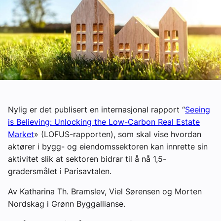
Ledige stillinger
eBlad
Aktivitetskalender
Bransjekommentar
Nylig er det publisert en internasjonal rapport “
Seeing
is Believing: Unlocking the Low-Carbon Real Estate
Nyheter
Market
» (LOFUS-rapporten), som skal vise hvordan
aktører i bygg- og eiendomssektoren kan innrette sin
Aktuelle prosjekter
aktivitet slik at sektoren bidrar til å nå 1,5-
gradersmålet i Parisavtalen.
Av Katharina Th. Bramslev, Viel Sørensen og Morten
Nordskag i Grønn Byggallianse.