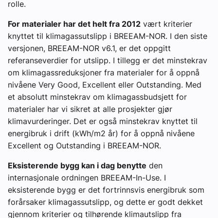
rolle.
For materialer har det helt fra 2012
vært kriterier
knyttet til klimagassutslipp i BREEAM-NOR. I den siste
versjonen, BREEAM-NOR v6.1, er det oppgitt
referanseverdier for utslipp. I tillegg er det minstekrav
om klimagassreduksjoner fra materialer for å oppnå
nivåene Very Good, Excellent eller Outstanding. Med
et absolutt minstekrav om klimagassbudsjett for
materialer har vi sikret at alle prosjekter gjør
klimavurderinger. Det er også minstekrav knyttet til
energibruk i drift (kWh/m2 år) for å oppnå nivåene
Excellent og Outstanding i BREEAM-NOR.
Eksisterende bygg kan i dag benytte
den
internasjonale ordningen
BREEAM-In-Use
. I
eksisterende bygg er det fortrinnsvis energibruk som
forårsaker klimagassutslipp, og dette er godt dekket
gjennom kriterier og tilhørende klimautslipp fra