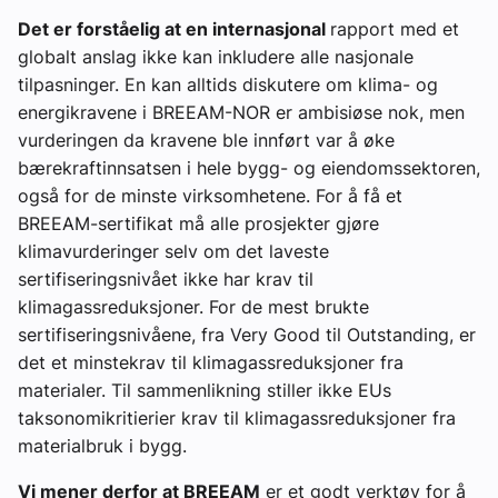
Det er forståelig at en internasjonal
rapport med et
globalt anslag ikke kan inkludere alle nasjonale
tilpasninger. En kan alltids diskutere om klima- og
energikravene i BREEAM-NOR er ambisiøse nok, men
vurderingen da kravene ble innført var å øke
bærekraftinnsatsen i hele bygg- og eiendomssektoren,
også for de minste virksomhetene. For å få et
BREEAM-sertifikat må alle prosjekter gjøre
klimavurderinger selv om det laveste
sertifiseringsnivået ikke har krav til
klimagassreduksjoner. For de mest brukte
sertifiseringsnivåene, fra Very Good til Outstanding, er
det et minstekrav til klimagassreduksjoner fra
materialer. Til sammenlikning stiller ikke EUs
taksonomikritierier krav til klimagassreduksjoner fra
materialbruk i bygg.
Vi mener derfor at BREEAM
er et godt verktøy for å