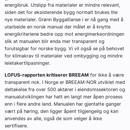
energibruk. Utslipp fra materialer er mindre relevant,
siden det for eksisterende bygg normalt brukes lite
nye materialer. Grønn Byggallianse i er nå gang med å
utarbeide en norsk manual der målet er å knytte
energikriteriene bedre opp mot energimerkeordningen
slik at manualen blir enda mer transparent og
forutsigbar for norske bygg. Vi vil også se på behovet
for klimakrav til materialer ved ombygging og mindre
leietakertilpasninger.
LOFUS-rapporten kritiserer BREEAM
for ikke å være
transparent nok. I Norge er BREEAM-NOR utviklet med
deltakelse fra over 500 aktører i eiendomssektoren og
manualutviklingen har hatt en langt mer åpen prosess
enn i flere andre land. Manualen har gjentatte ganger
vært på høring, den ligger åpent tilgjengelig og kan
anvendes av alle, også de som velger å ikke
sertifisere.