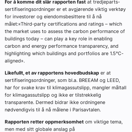
For å komme dit slår rapporten fast
at tredjeparts-
sertifiseringsordninger er et avgjørende viktig verktøy
for investorer og eiendomsbesittere til å nå
målet:
«Third-party certifications and ratings – which
the market uses to assess the carbon performance of
buildings today – can play a key role in enabling
carbon and energy performance transparency, and
highlighting which buildings and portfolios are 1.5°C-
aligned».
Likefullt, et av rapportens hovedbudskap
er at
sertifiseringsordninger, som bl.a. BREEAM og LEED,
har for svake krav til klimagassutslipp, mangler måltall
for klimagassutslipp og ikke er tilstrekkelig
transparente. Dermed bidrar ikke ordningene
nødvendigvis til å nå målene i Parisavtalen.
Rapporten retter oppmerksomhet
om viktige tema,
men med sitt globale anslag på