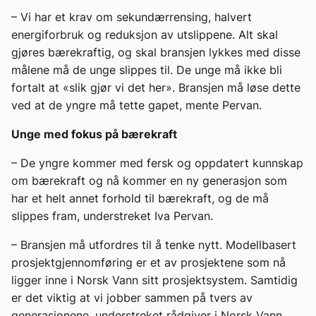
– Vi har et krav om sekundærrensing, halvert
energiforbruk og reduksjon av utslippene. Alt skal
gjøres bærekraftig, og skal bransjen lykkes med disse
målene må de unge slippes til. De unge må ikke bli
fortalt at «slik gjør vi det her». Bransjen må løse dette
ved at de yngre må tette gapet, mente Pervan.
Unge med fokus på bærekraft
– De yngre kommer med fersk og oppdatert kunnskap
om bærekraft og nå kommer en ny generasjon som
har et helt annet forhold til bærekraft, og de må
slippes fram, understreket Iva Pervan.
– Bransjen må utfordres til å tenke nytt. Modellbasert
prosjektgjennomføring er et av prosjektene som nå
ligger inne i Norsk Vann sitt prosjektsystem. Samtidig
er det viktig at vi jobber sammen på tvers av
generasjonene, understreket rådgiver i Norsk Vann,