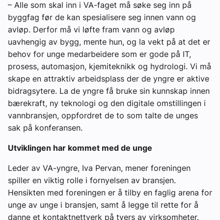
– Alle som skal inn i VA-faget må søke seg inn på
byggfag før de kan spesialisere seg innen vann og
avløp. Derfor må vi løfte fram vann og avløp
uavhengig av bygg, mente hun, og la vekt på at det er
behov for unge medarbeidere som er gode på IT,
prosess, automasjon, kjemiteknikk og hydrologi. Vi må
skape en attraktiv arbeidsplass der de yngre er aktive
bidragsytere. La de yngre få bruke sin kunnskap innen
bærekraft, ny teknologi og den digitale omstillingen i
vannbransjen, oppfordret de to som talte de unges
sak på konferansen.
Utviklingen har kommet med de unge
Leder av VA-yngre, Iva Pervan, mener foreningen
spiller en viktig rolle i fornyelsen av bransjen.
Hensikten med foreningen er å tilby en faglig arena for
unge av unge i bransjen, samt å legge til rette for å
danne et kontaktnettverk på tvers av virksomheter.