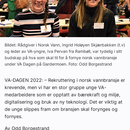
Ledige stillinger
eBlad
Aktivitetskalender
Bildet: Rådgiver i Norsk Vann, Ingrid Holøyen Skjærbakken (t.v)
og leder av VA-yngre, Iva Pervan fra Rambøll, var tydelig i sitt
budskap på hva som skal til for å fornye norsk vannbransje
Bransjekommentar
under VA Dagen på Gardermoen. Foto: Odd Borgestrand
Nyheter
VA-DAGEN 2022: – Rekruttering i norsk vannbransje er
krevende, men vi har en stor gruppe unge VA-
Aktuelle prosjekter
medarbeidere som er opptatt av bærekraft og miljø,
digitalisering og bruk av ny teknologi. Det er viktig at
de unge slippes fram om bransjen skal forynges og
fornyes.
Av Odd Borgestrand