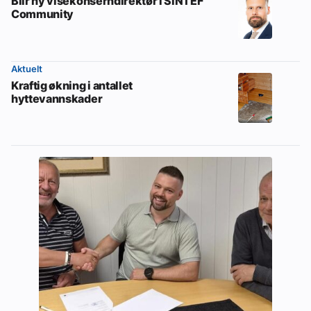
Blir ny visekonserndirektør i SINTEF
Community
Aktuelt
Kraftig økning i antallet
hyttevannskader