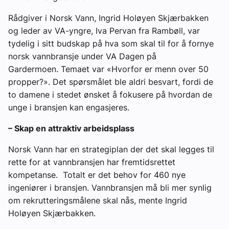
Rådgiver i Norsk Vann, Ingrid Holøyen Skjærbakken
og leder av VA-yngre, Iva Pervan fra Rambøll, var
tydelig i sitt budskap på hva som skal til for å fornye
norsk vannbransje under VA Dagen på
Gardermoen. Temaet var «Hvorfor er menn over 50
propper?». Det spørsmålet ble aldri besvart, fordi de
to damene i stedet ønsket å fokusere på hvordan de
unge i bransjen kan engasjeres.
– Skap en attraktiv arbeidsplass
Norsk Vann har en strategiplan der det skal legges til
rette for at vannbransjen har fremtidsrettet
kompetanse. Totalt er det behov for 460 nye
ingeniører i bransjen. Vannbransjen må bli mer synlig
om rekrutteringsmålene skal nås, mente Ingrid
Holøyen Skjærbakken.