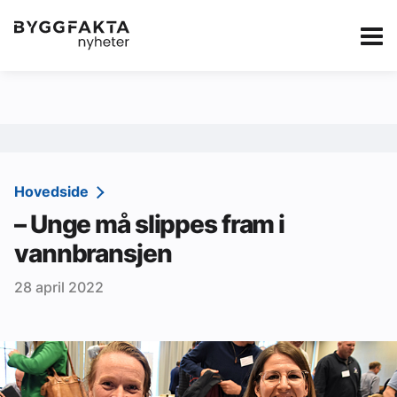
Kategorier
Jobbmarkedet
eBlad
Annonsere i Byg
Om oss
Redaksjonen
Hovedside
– Unge må slippes fram i
Om Byggfakta
vannbransjen
Annonsere
28 april 2022
Abonnere
Kontakt oss
Tips oss