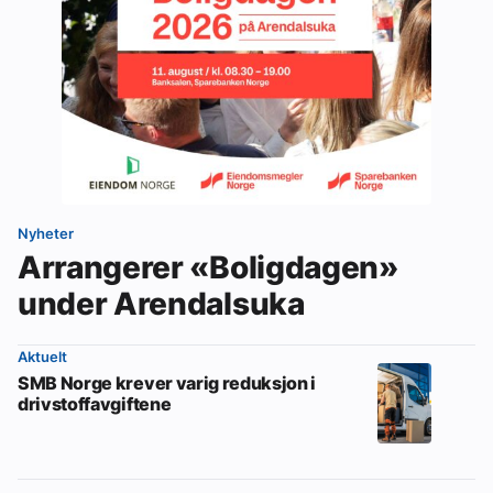
Nyheter
Arrangerer «Boligdagen»
under Arendalsuka
Aktuelt
SMB Norge krever varig reduksjon i
drivstoffavgiftene