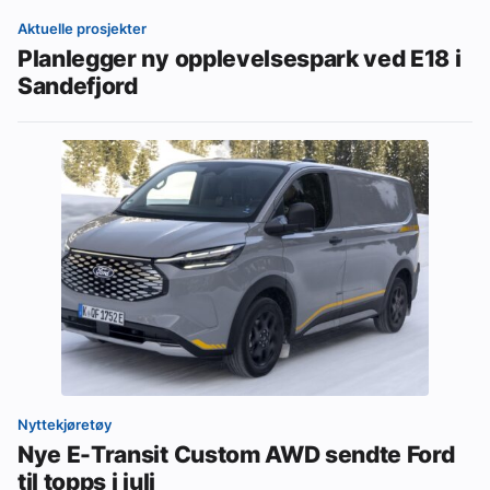
Aktuelle prosjekter
Planlegger ny opplevelsespark ved E18 i
Sandefjord
Nyttekjøretøy
Nye E-Transit Custom AWD sendte Ford
til topps i juli