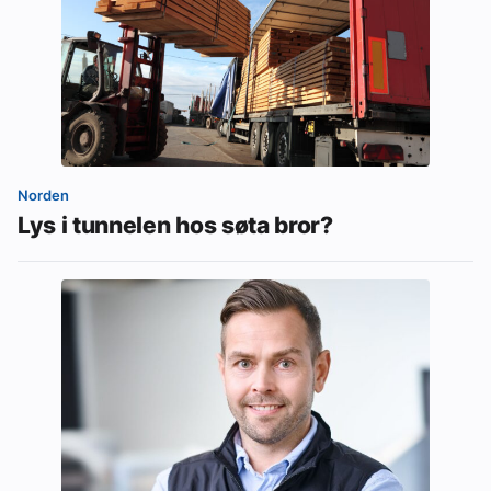
Norden
Lys i tunnelen hos søta bror?