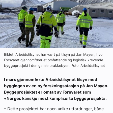
Ledige stillinger
eBlad
Aktivitetskalender
Bransjekommentar
Bildet: Arbeidstilsynet har vært på tilsyn på Jan Mayen, hvor
Forsvaret gjennomfører et omfattende og logistisk krevende
byggeprosjekt i den gamle brakkebyen. Foto: Arbeidstilsynet
Nyheter
I mars gjennomførte Arbeidstilsynet tilsyn med
Aktuelle prosjekter
byggingen av en ny forskningsstasjon på Jan Mayen.
Byggeprosjektet er omtalt av Forsvaret som
«Norges kanskje mest kompliserte byggeprosjekt».
– Dette prosjektet har noen unike utfordringer, både