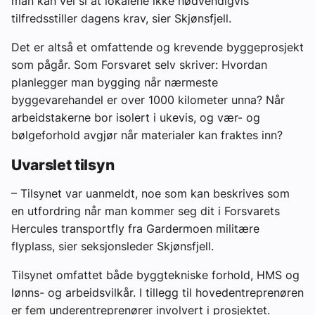
man kan vel si at lokalene ikke nødvendigvis
tilfredsstiller dagens krav, sier Skjønsfjell.
Det er altså et omfattende og krevende byggeprosjekt
som pågår. Som Forsvaret selv skriver: Hvordan
planlegger man bygging når nærmeste
byggevarehandel er over 1000 kilometer unna? Når
arbeidstakerne bor isolert i ukevis, og vær- og
bølgeforhold avgjør når materialer kan fraktes inn?
Uvarslet tilsyn
– Tilsynet var uanmeldt, noe som kan beskrives som
en utfordring når man kommer seg dit i Forsvarets
Hercules transportfly fra Gardermoen militære
flyplass, sier seksjonsleder Skjønsfjell.
Tilsynet omfattet både byggtekniske forhold, HMS og
lønns- og arbeidsvilkår. I tillegg til hovedentreprenøren
er fem underentreprenører involvert i prosjektet.