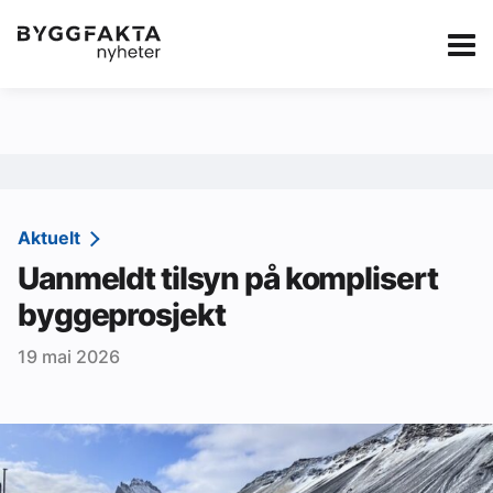
Kategorier
Jobbmarkedet
eBlad
Annonsere i Byg
Om oss
Redaksjonen
Aktuelt
Uanmeldt tilsyn på komplisert
Om Byggfakta
byggeprosjekt
Annonsere
19 mai 2026
Abonnere
Kontakt oss
Tips oss