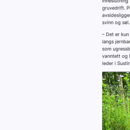
inneslutning
gruvedrift. 
avsidesligge
svinn og søl.
– Det er kun
langs jernban
som ugressbe
vanntett og 
leder i Susti