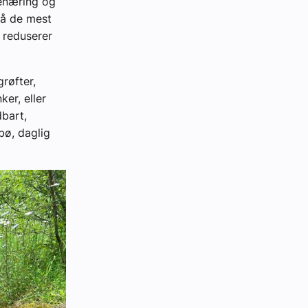
jenæring og
på de mest
 reduserer
røfter,
ker, eller
dbart,
bø, daglig