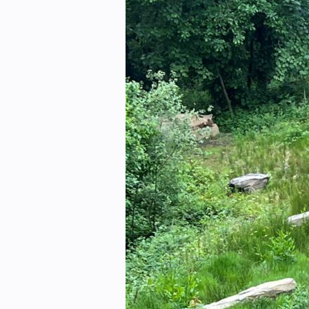
eBlad
Aktivitetskalender
Bransjekommentar
Nyheter
Aktuelle prosjekter