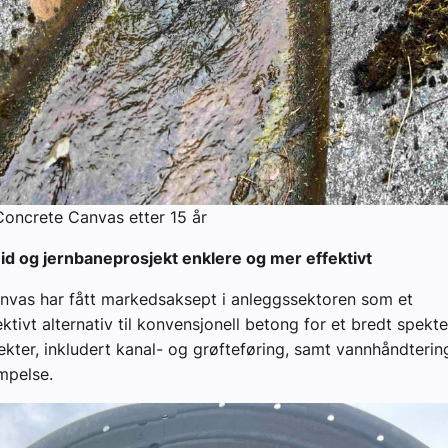
 Concrete Canvas etter 15 år
id og jernbaneprosjekt enklere og mer effektivt
nvas har fått markedsaksept i anleggssektoren som et
ktivt alternativ til konvensjonell betong for et bredt spekte
ekter, inkludert kanal- og grøfteføring, samt vannhåndterin
mpelse.