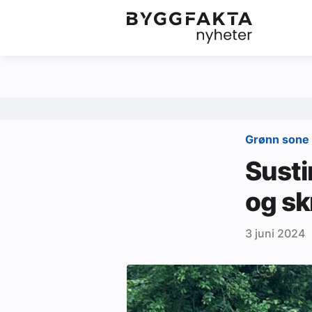
Kategorier
Jobbmarkedet
Om oss
Redaksjonen
Grønn sone
Om Byggfakta
Susti
Annonsere
og sk
Abonnere
3 juni 2024
Kontakt oss
Tips oss
Ledige stillinger