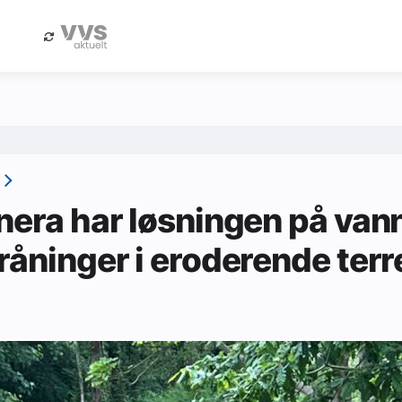
eBlad
Annonsere i Byggfakta Nyheter
nera har løsningen på van
råninger i eroderende ter