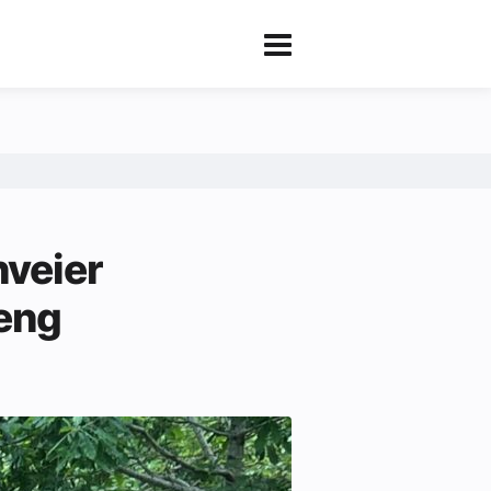
nveier
reng