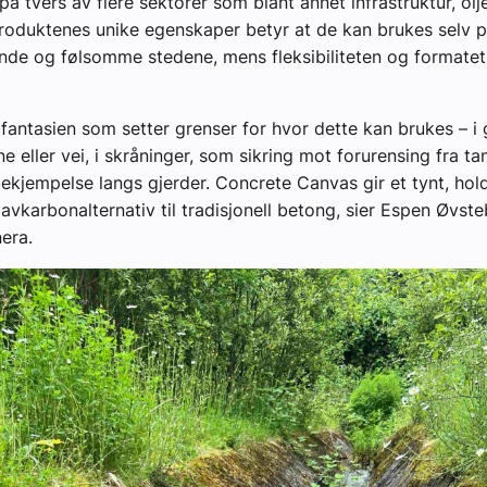
 på tvers av flere sektorer som blant annet infrastruktur, ol
Produktenes unike egenskaper betyr at de kan brukes selv 
nde og følsomme stedene, mens fleksibiliteten og formatet
 fantasien som setter grenser for hvor dette kan brukes – i g
e eller vei, i skråninger, som sikring mot forurensing fra tan
kjempelse langs gjerder. Concrete Canvas gir et tynt, hol
lavkarbonalternativ til tradisjonell betong, sier Espen Øvste
nera.