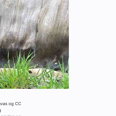
anvas og CC
g