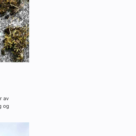
r av
g og