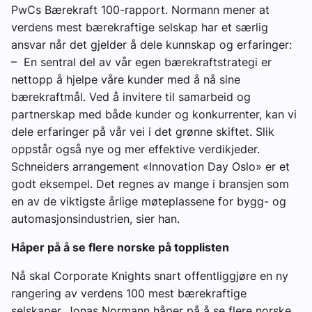
PwCs Bærekraft 100-rapport. Normann mener at
verdens mest bærekraftige selskap har et særlig
ansvar når det gjelder å dele kunnskap og erfaringer:
– En sentral del av vår egen bærekraftstrategi er
nettopp å hjelpe våre kunder med å nå sine
bærekraftmål. Ved å invitere til samarbeid og
partnerskap med både kunder og konkurrenter, kan vi
dele erfaringer på vår vei i det grønne skiftet. Slik
oppstår også nye og mer effektive verdikjeder.
Schneiders arrangement «Innovation Day Oslo» er et
godt eksempel. Det regnes av mange i bransjen som
en av de viktigste årlige møteplassene for bygg- og
automasjonsindustrien, sier han.
Håper på å se flere norske på topplisten
Nå skal Corporate Knights snart offentliggjøre en ny
rangering av verdens 100 mest bærekraftige
selskaper. Jonas Normann håper på å se flere norske