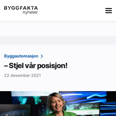
Kategorier
Jobbmarkedet
eBlad
Annonsere i Byg
Om oss
Redaksjonen
Byggautomasjon
– Stjel vår posisjon!
Om Byggfakta
22 desember 2021
Annonsere
Abonnere
Kontakt oss
Tips oss