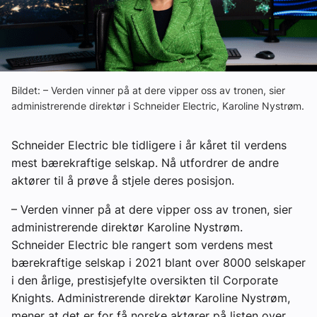
Ledige stillinger
eBlad
Bildet: – Verden vinner på at dere vipper oss av tronen, sier
Aktivitetskalender
administrerende direktør i Schneider Electric, Karoline Nystrøm.
Bransjekommentar
Schneider Electric ble tidligere i år kåret til verdens
mest bærekraftige selskap. Nå utfordrer de andre
aktører til å prøve å stjele deres posisjon.
Nyheter
– Verden vinner på at dere vipper oss av tronen, sier
Aktuelle prosjekter
administrerende direktør Karoline Nystrøm.
Schneider Electric ble rangert som verdens mest
bærekraftige selskap i 2021 blant over 8000 selskaper
i den årlige, prestisjefylte oversikten til Corporate
Knights. Administrerende direktør Karoline Nystrøm,
mener at det er for få norske aktører på listen over