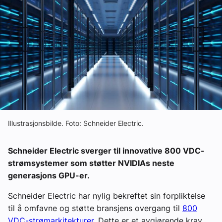
Ledige stillinger
eBlad
Aktivitetskalender
Bransjekommentar
Illustrasjonsbilde. Foto: Schneider Electric.
Nyheter
Schneider Electric sverger til innovative 800 VDC-
Aktuelle prosjekter
strømsystemer som støtter NVIDIAs neste
generasjons GPU-er.
Schneider Electric har nylig bekreftet sin forpliktelse
til å omfavne og støtte bransjens overgang til
800
VDC-strømarkitekturer
. Dette er et avgjørende krav