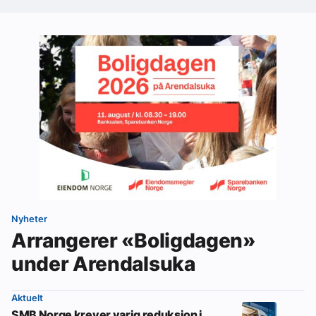
Nyheter
Arrangerer «Boligdagen»
under Arendalsuka
Aktuelt
SMB Norge krever varig reduksjon i