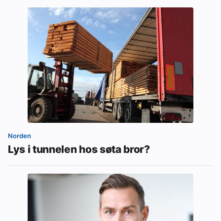
Norden
Lys i tunnelen hos søta bror?