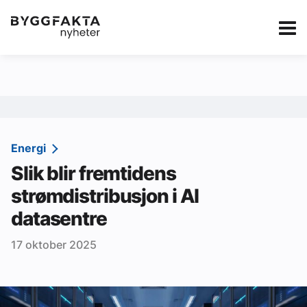
Kategorier
Jobbmarkedet
eBlad
Annonsere i Byg
Om oss
Redaksjonen
Energi
Slik blir fremtidens
Om Byggfakta
strømdistribusjon i AI
Annonsere
datasentre
Abonnere
17 oktober 2025
Kontakt oss
Tips oss