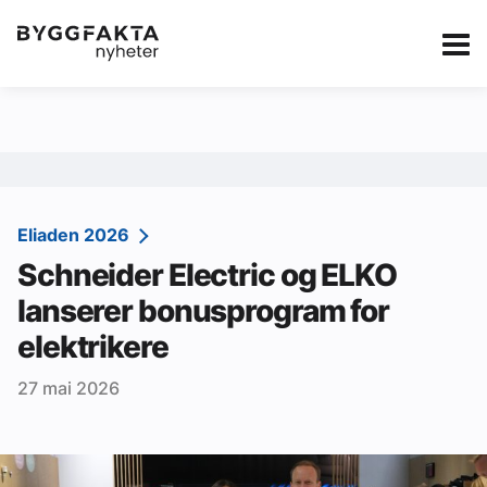
Kategorier
Jobbmarkedet
eBlad
Annonsere i Byg
Om oss
Redaksjonen
Eliaden 2026
Schneider Electric og ELKO
Om Byggfakta
lanserer bonusprogram for
Annonsere
elektrikere
Abonnere
27 mai 2026
Kontakt oss
Tips oss