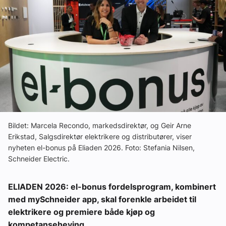
Ledige stillinger
eBlad
Aktivitetskalender
Bransjekommentar
Bildet: Marcela Recondo, markedsdirektør, og Geir Arne
Nyheter
Erikstad, Salgsdirektør elektrikere og distributører, viser
nyheten el-bonus på Eliaden 2026. Foto: Stefania Nilsen,
Schneider Electric.
Aktuelle prosjekter
ELIADEN 2026: el-bonus fordelsprogram, kombinert
med mySchneider app, skal forenkle arbeidet til
elektrikere og premiere både kjøp og
kompetanseheving.