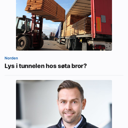
Norden
Lys i tunnelen hos søta bror?