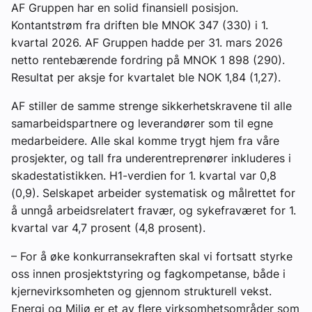
AF Gruppen har en solid finansiell posisjon.
Kontantstrøm fra driften ble MNOK 347 (330) i 1.
kvartal 2026. AF Gruppen hadde per 31. mars 2026
netto rentebærende fordring på MNOK 1 898 (290).
Resultat per aksje for kvartalet ble NOK 1,84 (1,27).
AF stiller de samme strenge sikkerhetskravene til alle
samarbeidspartnere og leverandører som til egne
medarbeidere. Alle skal komme trygt hjem fra våre
prosjekter, og tall fra underentreprenører inkluderes i
skadestatistikken. H1-verdien for 1. kvartal var 0,8
(0,9). Selskapet arbeider systematisk og målrettet for
å unngå arbeidsrelatert fravær, og sykefraværet for 1.
kvartal var 4,7 prosent (4,8 prosent).
– For å øke konkurransekraften skal vi fortsatt styrke
oss innen prosjektstyring og fagkompetanse, både i
kjernevirksomheten og gjennom strukturell vekst.
Energi og Miljø er et av flere virksomhetsområder som