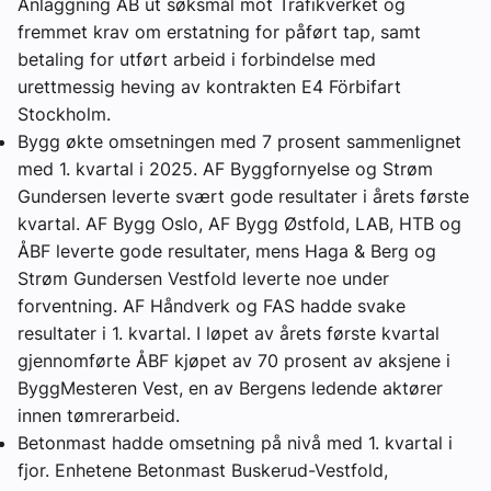
Anläggning AB ut søksmål mot Trafikverket og
fremmet krav om erstatning for påført tap, samt
betaling for utført arbeid i forbindelse med
urettmessig heving av kontrakten E4 Förbifart
Stockholm.
Bygg økte omsetningen med 7 prosent sammenlignet
med 1. kvartal i 2025. AF Byggfornyelse og Strøm
Gundersen leverte svært gode resultater i årets første
kvartal. AF Bygg Oslo, AF Bygg Østfold, LAB, HTB og
ÅBF leverte gode resultater, mens Haga & Berg og
Strøm Gundersen Vestfold leverte noe under
forventning. AF Håndverk og FAS hadde svake
resultater i 1. kvartal. I løpet av årets første kvartal
gjennomførte ÅBF kjøpet av 70 prosent av aksjene i
ByggMesteren Vest, en av Bergens ledende aktører
innen tømrerarbeid.
Betonmast hadde omsetning på nivå med 1. kvartal i
fjor. Enhetene Betonmast Buskerud-Vestfold,