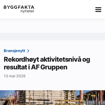
Kategorier
Jobbmarkedet
eBlad
Annonsere i Byg
Om oss
Redaksjonen
Bransjenytt
Rekordhøyt aktivitetsnivå og
Om Byggfakta
resultat i AF Gruppen
Annonsere
13 mai 2026
Abonnere
Kontakt oss
Tips oss