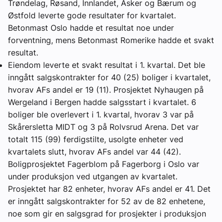
Trøndelag, Røsand, Innlandet, Asker og Bærum og
Østfold leverte gode resultater for kvartalet.
Betonmast Oslo hadde et resultat noe under
forventning, mens Betonmast Romerike hadde et svakt
resultat.
Eiendom leverte et svakt resultat i 1. kvartal. Det ble
inngått salgskontrakter for 40 (25) boliger i kvartalet,
hvorav AFs andel er 19 (11). Prosjektet Nyhaugen på
Wergeland i Bergen hadde salgsstart i kvartalet. 6
boliger ble overlevert i 1. kvartal, hvorav 3 var på
Skårersletta MIDT og 3 på Rolvsrud Arena. Det var
totalt 115 (99) ferdigstilte, usolgte enheter ved
kvartalets slutt, hvorav AFs andel var 44 (42).
Boligprosjektet Fagerblom på Fagerborg i Oslo var
under produksjon ved utgangen av kvartalet.
Prosjektet har 82 enheter, hvorav AFs andel er 41. Det
er inngått salgskontrakter for 52 av de 82 enhetene,
noe som gir en salgsgrad for prosjekter i produksjon