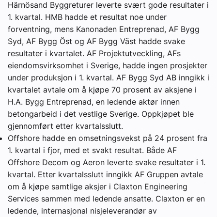
Härnösand Byggreturer leverte svært gode resultater i
1. kvartal. HMB hadde et resultat noe under
forventning, mens Kanonaden Entreprenad, AF Bygg
Syd, AF Bygg Öst og AF Bygg Väst hadde svake
resultater i kvartalet. AF Projektutveckling, AFs
eiendomsvirksomhet i Sverige, hadde ingen prosjekter
under produksjon i 1. kvartal. AF Bygg Syd AB inngikk i
kvartalet avtale om å kjøpe 70 prosent av aksjene i
H.A. Bygg Entreprenad, en ledende aktør innen
betongarbeid i det vestlige Sverige. Oppkjøpet ble
gjennomført etter kvartalsslutt.
Offshore hadde en omsetningsvekst på 24 prosent fra
1. kvartal i fjor, med et svakt resultat. Både AF
Offshore Decom og Aeron leverte svake resultater i 1.
kvartal. Etter kvartalsslutt inngikk AF Gruppen avtale
om å kjøpe samtlige aksjer i Claxton Engineering
Services sammen med ledende ansatte. Claxton er en
ledende, internasjonal nisjeleverandør av