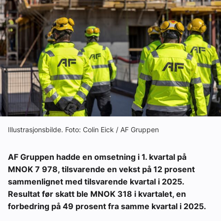
Ledige stillinger
eBlad
Aktivitetskalender
Bransjekommentar
Nyheter
Illustrasjonsbilde. Foto: Colin Eick / AF Gruppen
AF Gruppen hadde en omsetning i 1. kvartal på
Aktuelle prosjekter
MNOK 7 978, tilsvarende en vekst på 12 prosent
sammenlignet med tilsvarende kvartal i 2025.
Resultat før skatt ble MNOK 318 i kvartalet, en
forbedring på 49 prosent fra samme kvartal i 2025.