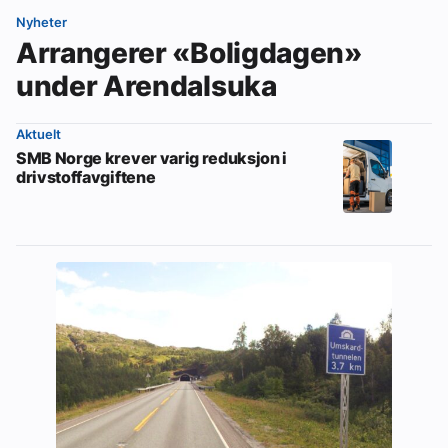
Nyheter
Arrangerer «Boligdagen»
under Arendalsuka
Aktuelt
SMB Norge krever varig reduksjon i
drivstoffavgiftene