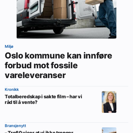
Miljø
Oslo kommune kan innføre
forbud mot fossile
vareleveranser
Kronikk
Totalberedskap i sakte film – har vi
råd til å vente?
Bransjenytt
– Tre60 viser at vi ikke trenger