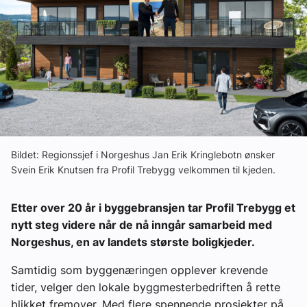
Ledige stillinger
eBlad
Aktivitetskalender
Bransjekommentar
Bildet: Regionssjef i Norgeshus Jan Erik Kringlebotn ønsker
Svein Erik Knutsen fra Profil Trebygg velkommen til kjeden.
Nyheter
Etter over 20 år i byggebransjen tar Profil Trebygg et
Aktuelle prosjekter
nytt steg videre når de nå inngår samarbeid med
Norgeshus, en av landets største boligkjeder.
Samtidig som byggenæringen opplever krevende
tider, velger den lokale byggmesterbedriften å rette
blikket fremover. Med flere spennende prosjekter på