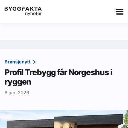
Kategorier
Jobbmarkedet
eBlad
Annonsere i Byg
Om oss
Redaksjonen
Bransjenytt
Profil Trebygg får Norgeshus i
Om Byggfakta
ryggen
Annonsere
8 juni 2026
Abonnere
Kontakt oss
Tips oss