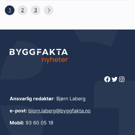
1
2
3
Facebook
Twitter
Instagram
Ansvarlig redaktør
: Bjørn Laberg
e-post:
bjorn.laberg@byggfakta.no
Mobil:
93 60 05 18