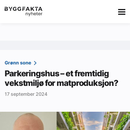
Kategorier
Jobbmarkedet
eBlad
Annonsere i Byg
Om oss
Redaksjonen
Grønn sone
Parkeringshus – et fremtidig
Om Byggfakta
vekstmiljø for matproduksjon?
Annonsere
17 september 2024
Abonnere
Kontakt oss
Tips oss