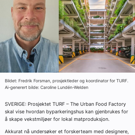
Ledige stillinger
eBlad
Aktivitetskalender
Bransjekommentar
Nyheter
Bildet: Fredrik Forsman, prosjektleder og koordinator for TURF.
Ai-generert bilde: Caroline Lundén-Welden
Aktuelle prosjekter
SVERIGE: Prosjektet TURF – The Urban Food Factory
skal vise hvordan byparkeringshus kan gjenbrukes for
å skape vekstmiljøer for lokal matproduksjon.
Akkurat nå undersøker et forskerteam med designere,