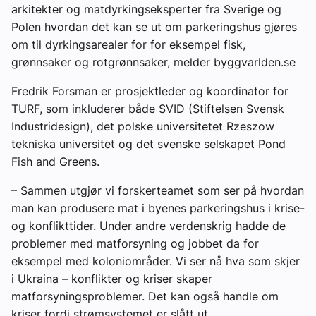
arkitekter og matdyrkingseksperter fra Sverige og
Polen hvordan det kan se ut om parkeringshus gjøres
om til dyrkingsarealer for for eksempel fisk,
grønnsaker og rotgrønnsaker, melder byggvarlden.se
Fredrik Forsman er prosjektleder og koordinator for
TURF, som inkluderer både SVID (Stiftelsen Svensk
Industridesign), det polske universitetet Rzeszow
tekniska universitet og det svenske selskapet Pond
Fish and Greens.
– Sammen utgjør vi forskerteamet som ser på hvordan
man kan produsere mat i byenes parkeringshus i krise-
og konflikttider. Under andre verdenskrig hadde de
problemer med matforsyning og jobbet da for
eksempel med koloniområder. Vi ser nå hva som skjer
i Ukraina – konflikter og kriser skaper
matforsyningsproblemer. Det kan også handle om
kriser fordi strømsystemet er slått ut.