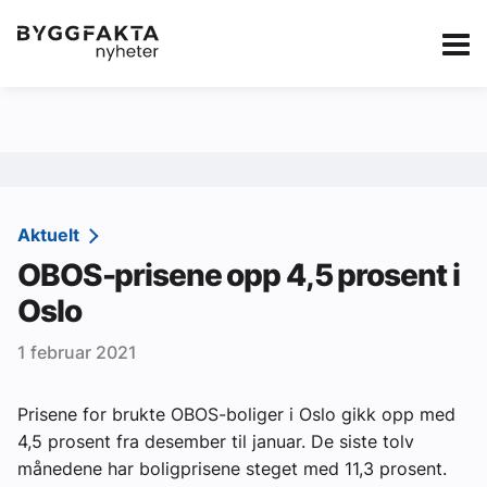
Kategorier
Jobbmarkedet
eBlad
Annonsere i Byg
Om oss
Redaksjonen
Aktuelt
OBOS-prisene opp 4,5 prosent i
Om Byggfakta
Oslo
Annonsere
1 februar 2021
Abonnere
Kontakt oss
Prisene for brukte OBOS-boliger i Oslo gikk opp med
4,5 prosent fra desember til januar. De siste tolv
Tips oss
månedene har boligprisene steget med 11,3 prosent.