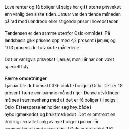
Lave renter og få boliger til salgs har gitt større prisvekst
Ledige stillinger
enn vanlig den siste tiden. Januar var den tiende måneden
på rad med uendrede eller stigende priser i hovedstaden.
eBlad
Tendensen er den samme utenfor Oslo-området. På
landsbasis gikk prisene opp med 4,2 prosent i januar, og
Aktivitetskalender
10,3 prosent de tolv siste månedene.
Bransjekommentar
Det er vanligvis prisvekst i januar, men i år har den vært
spesiell høy.
Nyheter
Færre omsetninger
I januar ble det omsatt 336 brukte boliger i Oslo. Det er 18
Aktuelle prosjekter
prosent færre enn samme måned i fjor. Denne utviklingen
må ses i sammenheng med at det er få boliger til salgs i
Oslo. Etterspørselen holder seg høy, både i
nyboligmarkedet og bruktmarkedet. Det er omtrent en
dobling i antallet salg av nye boliger i januar i år
sammenlignet med januar i fjor. I Oslo er det solgt 152