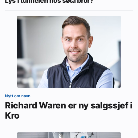
Lys i tunnelen hos søta bror?
Nytt om navn
Richard Waren er ny salgssjef i
Kro