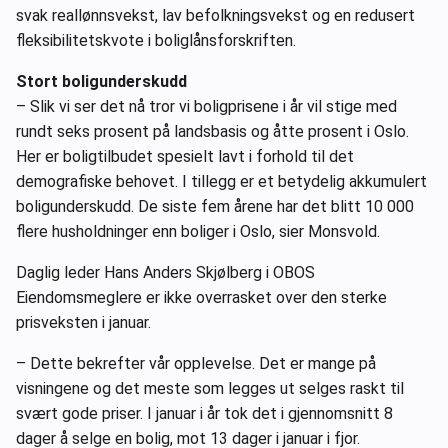
svak reallønnsvekst, lav befolkningsvekst og en redusert
fleksibilitetskvote i boliglånsforskriften.
Stort boligunderskudd
– Slik vi ser det nå tror vi boligprisene i år vil stige med
rundt seks prosent på landsbasis og åtte prosent i Oslo.
Her er boligtilbudet spesielt lavt i forhold til det
demografiske behovet. I tillegg er et betydelig akkumulert
boligunderskudd. De siste fem årene har det blitt 10 000
flere husholdninger enn boliger i Oslo, sier Monsvold.
Daglig leder Hans Anders Skjølberg i OBOS
Eiendomsmeglere er ikke overrasket over den sterke
prisveksten i januar.
– Dette bekrefter vår opplevelse. Det er mange på
visningene og det meste som legges ut selges raskt til
svært gode priser. I januar i år tok det i gjennomsnitt 8
dager å selge en bolig, mot 13 dager i januar i fjor.