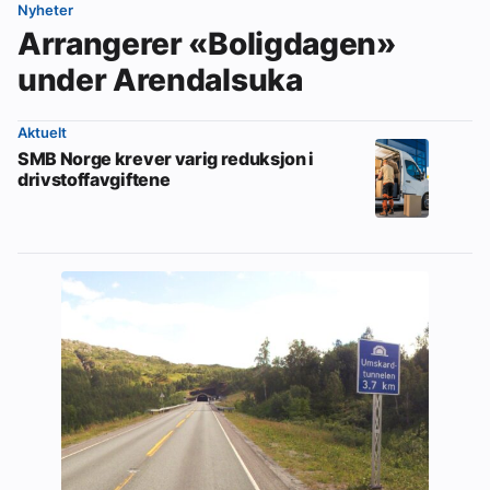
Nyheter
Arrangerer «Boligdagen»
under Arendalsuka
Aktuelt
SMB Norge krever varig reduksjon i
drivstoffavgiftene