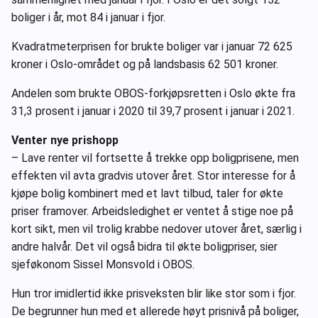
boliger i år, mot 84 i januar i fjor.
Kvadratmeterprisen for brukte boliger var i januar 72 625
kroner i Oslo-området og på landsbasis 62 501 kroner.
Andelen som brukte OBOS-forkjøpsretten i Oslo økte fra
31,3 prosent i januar i 2020 til 39,7 prosent i januar i 2021.
Venter nye prishopp
– Lave renter vil fortsette å trekke opp boligprisene, men
effekten vil avta gradvis utover året. Stor interesse for å
kjøpe bolig kombinert med et lavt tilbud, taler for økte
priser framover. Arbeidsledighet er ventet å stige noe på
kort sikt, men vil trolig krabbe nedover utover året, særlig i
andre halvår. Det vil også bidra til økte boligpriser, sier
sjeføkonom Sissel Monsvold i OBOS.
Hun tror imidlertid ikke prisveksten blir like stor som i fjor.
De begrunner hun med et allerede høyt prisnivå på boliger,