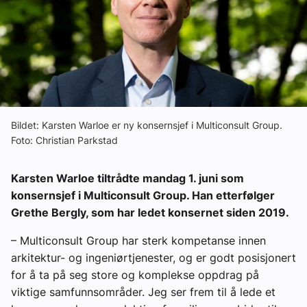
Ledige stillinger
eBlad
Aktivitetskalender
Bildet: Karsten Warloe er ny konsernsjef i Multiconsult Group.
Bransjekommentar
Foto: Christian Parkstad
Karsten Warloe tiltrådte mandag 1. juni som
Nyheter
konsernsjef i Multiconsult Group. Han etterfølger
Grethe Bergly, som har ledet konsernet siden 2019.
Aktuelle prosjekter
– Multiconsult Group har sterk kompetanse innen
arkitektur- og ingeniørtjenester, og er godt posisjonert
for å ta på seg store og komplekse oppdrag på
viktige samfunnsområder. Jeg ser frem til å lede et