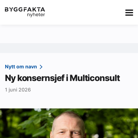
Kategorier
Jobbmarkedet
eBlad
Annonsere i Byg
Om oss
Redaksjonen
Nytt om navn
Ny konsernsjef i Multiconsult
Om Byggfakta
1 juni 2026
Annonsere
Abonnere
Kontakt oss
Tips oss