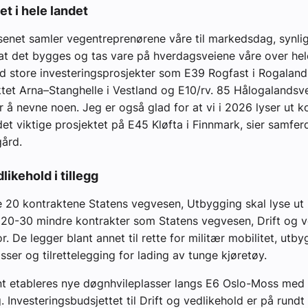
et i hele landet
enet samler vegentreprenørene våre til markedsdag, synli
at det bygges og tas vare på hverdagsveiene våre over hele
d store investeringsprosjekter som E39 Rogfast i Rogaland
ktet Arna–Stanghelle i Vestland og E10/rv. 85 Hålogalandsv
r å nevne noen. Jeg er også glad for at vi i 2026 lyser ut k
det viktige prosjektet på E45 Kløfta i Finnmark, sier samfer
ård.
likehold i tillegg
l de 20 kontraktene Statens vegvesen, Utbygging skal lyse ut 
20-30 mindre kontrakter som Statens vegvesen, Drift og v
r. De legger blant annet til rette for militær mobilitet, utb
sser og tilrettelegging for lading av tunge kjøretøy.
nt etableres nye døgnhvileplasser langs E6 Oslo-Moss med
. Investeringsbudsjettet til Drift og vedlikehold er på rundt 