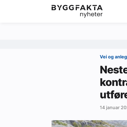
Kategorier
Jobbmarkedet
Om oss
Redaksjonen
Vei og anle
Om Byggfakta
Neste
Annonsere
kontr
Abonnere
utfør
Kontakt oss
Tips oss
14 januar 2
Ledige stillinger