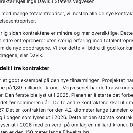
rektør Kjell Inge Davik i Statens vegvesen.
r med mange totalentrepriser, vil nesten alle de nye kontrakt
elsesentrepriser.
urlig siden kontraktene er mindre og mer oversiktlige. Dette 
mindre entreprenører uten særlig erfaring med totalentrepri
m de nye oppdragene. Vi tror dette vil bidra til god konku
dragene, sier Davik.
delt i tre kontrakter
r et godt eksempel på den nye tilnærmingen. Prosjektet ha
me på
1,89 milliarder kroner. Vegvesenet har delt rassikrings
er. Den første ble lyst ut i 2025. Planen er å starte det for
det før sommeren i år. De to andre kontraktene skal ut i m
. Det er kontrakten for den 4,2 kilometer lange tunnelen 
g i dagen som lyses ut i 2026. Dette er den største kontra
yser ut i 2026 med en verdi på om lag en milliard kroner. 
kten er den 150 meter lange Eibyelva bru.