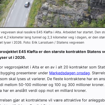
 vegvesen skal rassikre E45 Kløfta i Alta. Arbeidet har startet. Den st
d 4,2 kilometer lang tunnel og 2,3 kilometer veg i dagen, er den stø
 lyser i 2026. Foto: Erik Larsstuen / Statens vegvesen
prosjektet E45 Kløfta er den største kontrakten Statens 
yser ut i 2026.
or vegprosjektet i Alta er en av i alt 20 kontrakter som Sta
tbygging presenterer under
Markedsdagen onsdag
. Større
som skal lyses ut varierer. De fleste kontraktene har en ans
di mellom 50-100 millioner og 100 og 300 millioner kroner.
a har en anslått verdi opp mot en milliard kroner.
rrelsen gjør at kontraktene vil være attraktive for anleggsbr