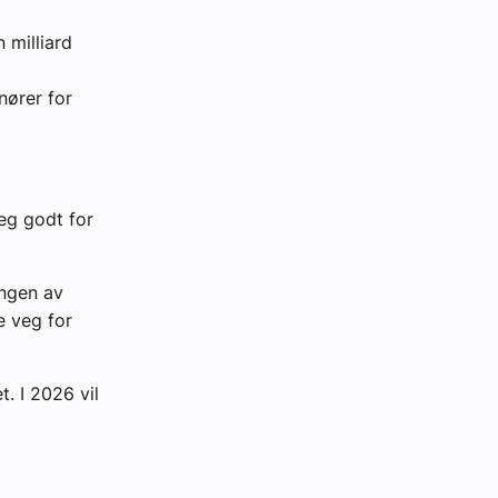
 milliard
nører for
eg godt for
ingen av
e veg for
. I 2026 vil