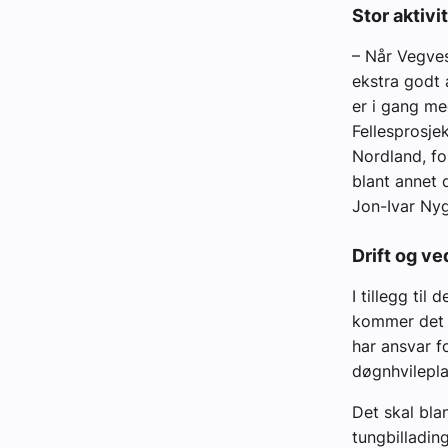
Stor aktivit
– Når Vegves
ekstra godt 
er i gang me
Fellesprosje
Nordland, fo
blant annet 
Jon-Ivar Nyg
Drift og ved
I tillegg ti
kommer det 
har ansvar fo
døgnhvilepla
Det skal bla
tungbillading