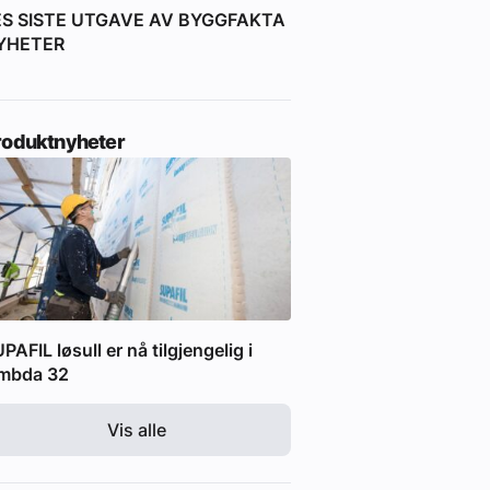
ES SISTE UTGAVE AV BYGGFAKTA
YHETER
roduktnyheter
PAFIL løsull er nå tilgjengelig i
ambda 32
Vis alle