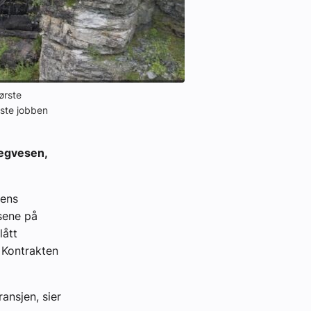
ørste
rste jobben
vegvesen,
tens
lsene på
lått
 Kontrakten
ansjen, sier