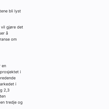
ene bli lyst
vil gjøre det
ser å
rranse om
r en
prosjektet i
beredende
arkedet i
og 2,3
kten
Den tredje og