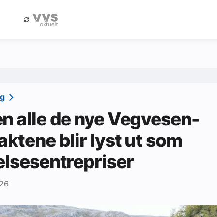
eBlad
Annonsere i Byggfakta Nyheter
gg
n alle de nye Vegvesen-
aktene blir lyst ut som
elsesentrepriser
026