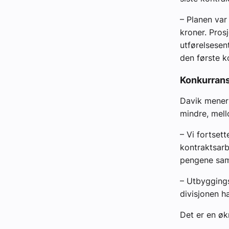
– Planen var
kroner. Pros
utførelsesen
den første k
Konkurrans
Davik mener 
mindre, mell
– Vi fortset
kontraktsarb
pengene sam
– Utbyggings
divisjonen h
Det er en økn