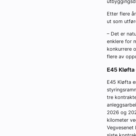
utbyggingsdi
Etter flere å
ut som utfør
– Det er nat
enklere for 
konkurrere o
flere av opp
E45 Kløfta 
E45 Kløfta e
styringsram
tre kontrakt
anleggsarbei
2026 og 2027
kilometer ve
Vegvesenet l
siste kontra