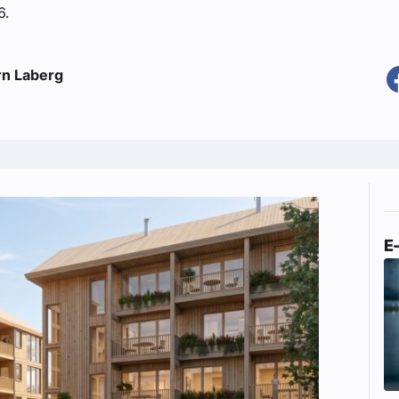
6.
rn Laberg
E