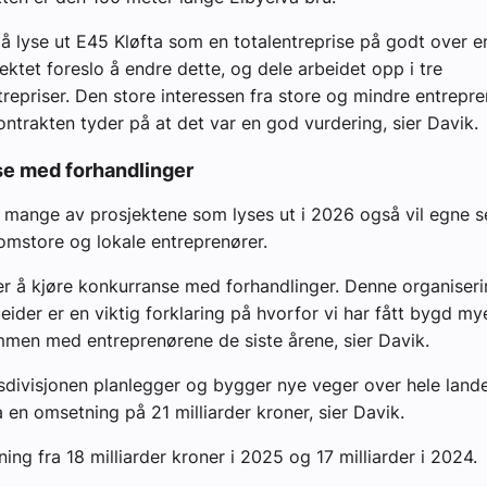
 å lyse ut E45 Kløfta som en totalentreprise på godt over en
jektet foreslo å endre dette, og dele arbeidet opp i tre
trepriser. Den store interessen fra store og mindre entrepre
ontrakten tyder på at det var en god vurdering, sier Davik.
e med forhandlinger
mange av prosjektene som lyses ut i 2026 også vil egne s
omstore og lokale entreprenører.
ter å kjøre konkurranse med forhandlinger. Denne organiser
eider er en viktig forklaring på hvorfor vi har fått bygd my
men med entreprenørene de siste årene, sier Davik.
divisjonen planlegger og bygger nye veger over hele landet
a en omsetning på 21 milliarder kroner, sier Davik.
ing fra 18 milliarder kroner i 2025 og 17 milliarder i 2024.