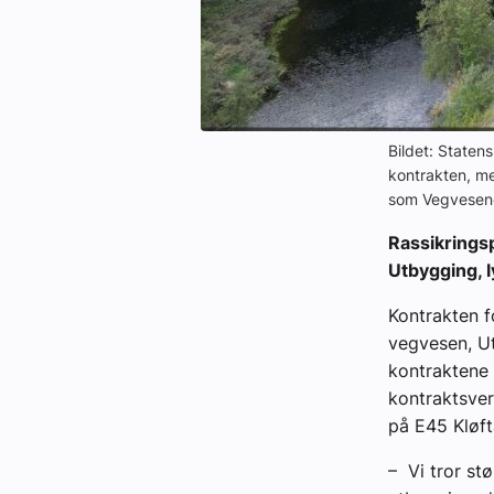
Bildet: Statens
kontrakten, me
som Vegvesenet
Rassikrings
Utbygging, l
Kontrakten f
vegvesen, U
kontraktene 
kontraktsver
på E45 Kløft
– Vi tror stø