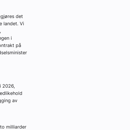
ggjøres det
 landet. Vi
,
egen i
ontrakt på
dselsminister
i 2026,
edlikehold
ygging av
to milliarder