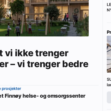
L
N
P
t vi ikke trenger
er – vi trenger bedre
SU
l
e prosjekter
et Finnøy helse- og omsorgssenter