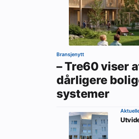
Bransjenytt
– Tre60 viser a
dårligere bolig
systemer
Aktuell
Utvid