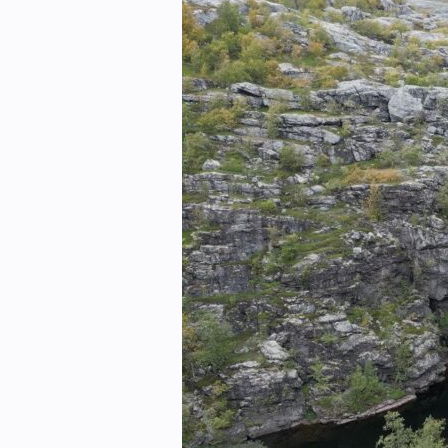
eBlad
Aktivitetskalender
Bransjekommentar
Nyheter
Aktuelle prosjekter