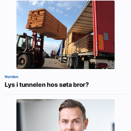
Norden
Lys i tunnelen hos søta bror?