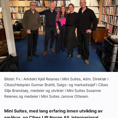
Ledige stillinger
eBlad
Aktivitetskalender
Bransjekommentar
Nyheter
Bildet: Fv.: Arkitekt Kjell Reianes i Mini Suites, Adm. Direktør i
Aktuelle prosjekter
Cibes/Heisplan Gunnar Brattli, Salgs- og markedssjef i Cibes
Silje Brandsøy, medeier og utvikler i Mini Suites Susanne
Reienes og medeier i Mini Suites Janove Ottesen.
Mini Suites, med lang erfaring innen utvikling av
småhus, og Cibes Lift Norge AS, internasjonal