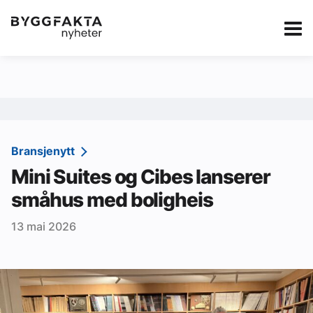
Kategorier
Jobbmarkedet
eBlad
Annonsere i Byg
Om oss
Redaksjonen
Bransjenytt
Mini Suites og Cibes lanserer
Om Byggfakta
småhus med boligheis
Annonsere
13 mai 2026
Abonnere
Kontakt oss
Tips oss