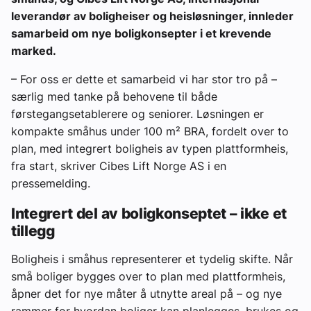
leverandør av boligheiser og heisløsninger, innleder
samarbeid om nye boligkonsepter i et krevende
marked.
– For oss er dette et samarbeid vi har stor tro på –
særlig med tanke på behovene til både
førstegangsetablerere og seniorer. Løsningen er
kompakte småhus under 100 m² BRA, fordelt over to
plan, med integrert boligheis av typen plattformheis,
fra start, skriver Cibes Lift Norge AS i en
pressemelding.
Integrert del av boligkonseptet – ikke et
tillegg
Boligheis i småhus representerer et tydelig skifte. Når
små boliger bygges over to plan med plattformheis,
åpner det for nye måter å utnytte areal på – og nye
rammer for hvordan boliger kan planlegges, brukes og