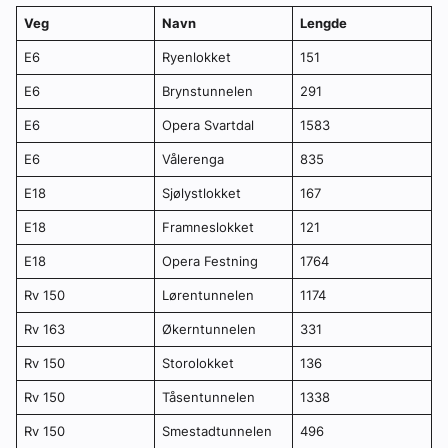
Veg
Navn
Lengde
E6
Ryenlokket
151
E6
Brynstunnelen
291
E6
Opera Svartdal
1583
E6
Vålerenga
835
E18
Sjølystlokket
167
E18
Framneslokket
121
E18
Opera Festning
1764
Rv 150
Lørentunnelen
1174
Rv 163
Økerntunnelen
331
Rv 150
Storolokket
136
Rv 150
Tåsentunnelen
1338
Rv 150
Smestadtunnelen
496