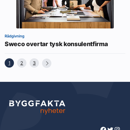
Rådgivning
Sweco overtar tysk konsulentfirma
1
2
3
Facebook
Twitter
Instagram