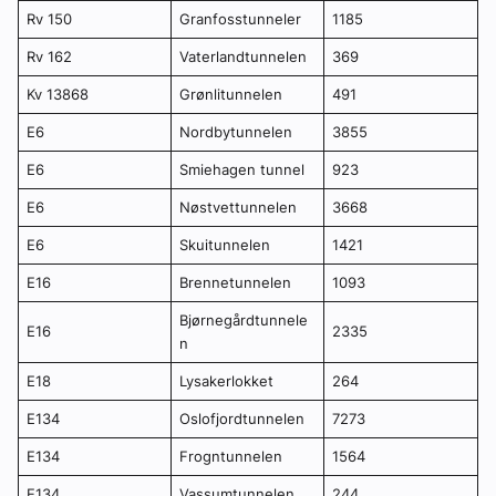
Rv 150
Granfosstunneler
1185
Rv 162
Vaterlandtunnelen
369
Kv 13868
Grønlitunnelen
491
E6
Nordbytunnelen
3855
E6
Smiehagen tunnel
923
E6
Nøstvettunnelen
3668
E6
Skuitunnelen
1421
E16
Brennetunnelen
1093
Bjørnegårdtunnele
E16
2335
n
E18
Lysakerlokket
264
E134
Oslofjordtunnelen
7273
E134
Frogntunnelen
1564
E134
Vassumtunnelen
244