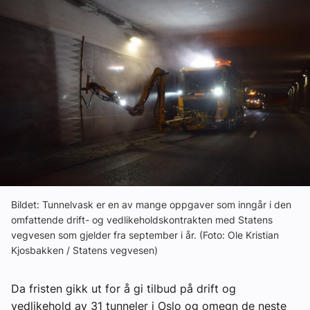
Ledige stillinger
eBlad
Aktivitetskalender
Bransjekommentar
Nyheter
Bildet: Tunnelvask er en av mange oppgaver som inngår i den
omfattende drift- og vedlikeholdskontrakten med Statens
Aktuelle prosjekter
vegvesen som gjelder fra september i år. (Foto: Ole Kristian
Kjosbakken / Statens vegvesen)
Da fristen gikk ut for å gi tilbud på drift og
vedlikehold av 31 tunneler i Oslo og omegn de neste