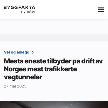
Kategorier
Jobbmarkedet
eBlad
Annonsere i Byg
Om oss
Redaksjonen
Vei og anlegg
Mesta eneste tilbyder på drift av
Om Byggfakta
Norges mest trafikkerte
Annonsere
vegtunneler
Abonnere
27 mai 2025
Kontakt oss
Tips oss