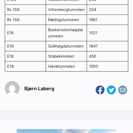
Rv 159
Vittenbergtunnelen
204
Rv 159
Rælingstunnelen
1961
Bukkenstenhøgdat
E16
1021
unnelen
E16
Sollihøgdatunnelen
1847
E18
Stabekklokket
450
E18
Høviktunnelen
1950
Bjørn Laberg