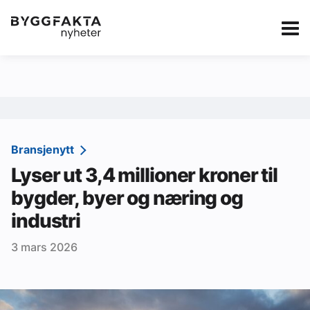
Kategorier
Jobbmarkedet
eBlad
Annonsere i Byg
Om oss
Redaksjonen
Bransjenytt
Lyser ut 3,4 millioner kroner til
Om Byggfakta
bygder, byer og næring og
Annonsere
industri
Abonnere
3 mars 2026
Kontakt oss
Tips oss