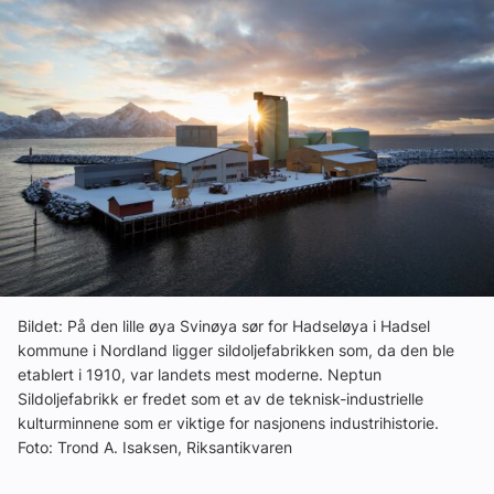
Ledige stillinger
eBlad
Aktivitetskalender
Bransjekommentar
Nyheter
Bildet: På den lille øya Svinøya sør for Hadseløya i Hadsel
kommune i Nordland ligger sildoljefabrikken som, da den ble
Aktuelle prosjekter
etablert i 1910, var landets mest moderne. Neptun
Sildoljefabrikk er fredet som et av de teknisk-industrielle
kulturminnene som er viktige for nasjonens industrihistorie.
Foto: Trond A. Isaksen, Riksantikvaren