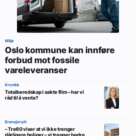
Miljø
Oslo kommune kan innføre
forbud mot fossile
vareleveranser
Kronikk
Totalberedskap i sakte film – har vi
råd til å vente?
Bransjenytt
– Tre60 viser at vi ikke trenger
dårligere boliger – vi trenger bedre