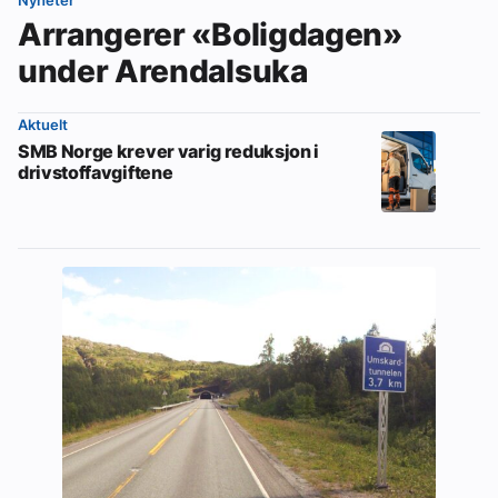
Nyheter
Arrangerer «Boligdagen»
under Arendalsuka
Aktuelt
SMB Norge krever varig reduksjon i
drivstoffavgiftene