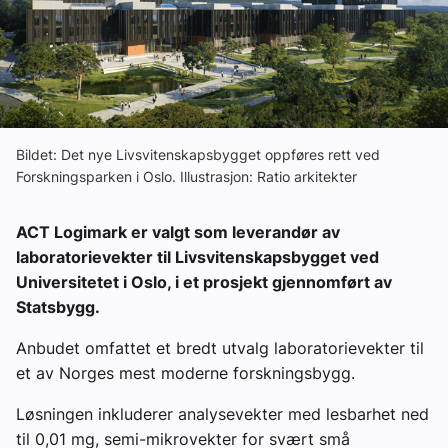
Ledige stillinger
eBlad
Aktivitetskalender
Bildet: Det nye Livsvitenskapsbygget oppføres rett ved
Forskningsparken i Oslo. Illustrasjon: Ratio arkitekter
Bransjekommentar
ACT Logimark er valgt som leverandør av
laboratorievekter til Livsvitenskapsbygget ved
Nyheter
Universitetet i Oslo, i et prosjekt gjennomført av
Statsbygg.
Aktuelle prosjekter
Anbudet omfattet et bredt utvalg laboratorievekter til
et av Norges mest moderne forskningsbygg.
Løsningen inkluderer analysevekter med lesbarhet ned
til 0,01 mg, semi-mikrovekter for svært små