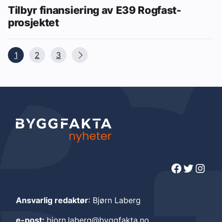
Tilbyr finansiering av E39 Rogfast-
prosjektet
1
2
3
Facebook
Twitter
Instagram
Ansvarlig redaktør
: Bjørn Laberg
e-post:
bjorn.laberg@byggfakta.no