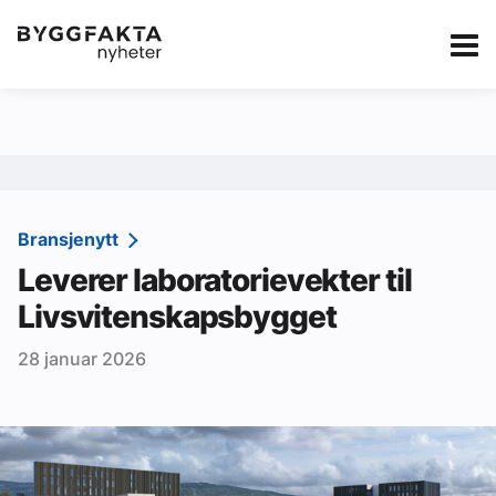
Kategorier
Jobbmarkedet
eBlad
Annonsere i Byg
Om oss
Redaksjonen
Bransjenytt
Leverer laboratorievekter til
Om Byggfakta
Livsvitenskapsbygget
Annonsere
28 januar 2026
Abonnere
Kontakt oss
Tips oss