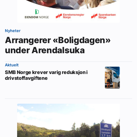
Nyheter
Arrangerer «Boligdagen»
under Arendalsuka
Aktuelt
SMB Norge krever varig reduksjon i
drivstoffavgiftene