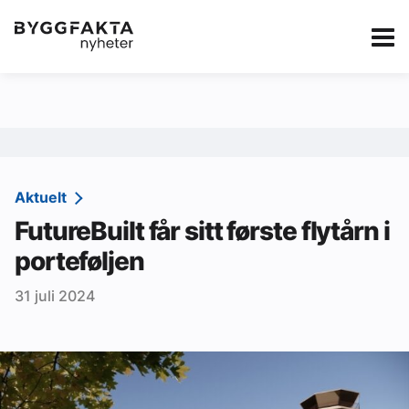
Kategorier
Jobbmarkedet
eBlad
Annonsere i Byg
Om oss
Redaksjonen
Aktuelt
FutureBuilt får sitt første flytårn i
Om Byggfakta
porteføljen
Annonsere
31 juli 2024
Abonnere
Kontakt oss
Tips oss