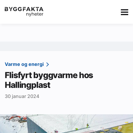
Kategorier
Jobbmarkedet
eBlad
Annonsere i Byg
Om oss
Redaksjonen
Varme og energi
Flisfyrt byggvarme hos
Om Byggfakta
Hallingplast
Annonsere
30 januar 2024
Abonnere
Kontakt oss
Tips oss