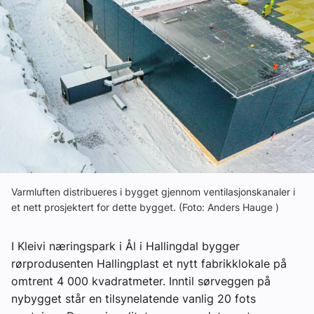
Ledige stillinger
eBlad
Aktivitetskalender
Bransjekommentar
Nyheter
Varmluften distribueres i bygget gjennom ventilasjonskanaler i
et nett prosjektert for dette bygget. (Foto: Anders Hauge )
Aktuelle prosjekter
I Kleivi næringspark i Ål i Hallingdal bygger
rørprodusenten Hallingplast et nytt fabrikklokale på
omtrent 4 000 kvadratmeter. Inntil sørveggen på
nybygget står en tilsynelatende vanlig 20 fots