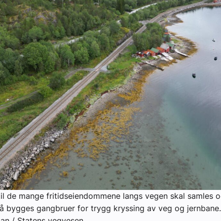
til de mange fritidseiendommene langs vegen skal samles og
å bygges gangbruer for trygg kryssing av veg og jernbane.
man / Statens vegvesen