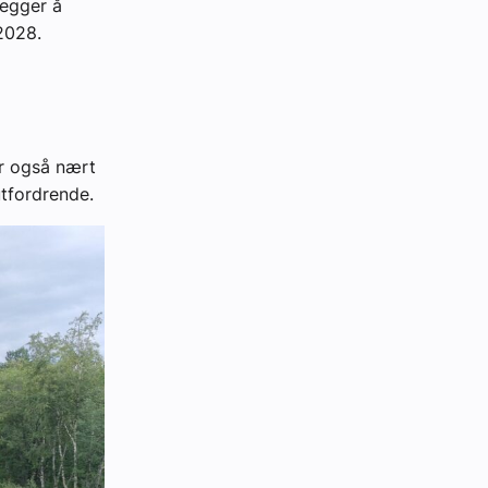
legger å
2028.
er også nært
utfordrende.