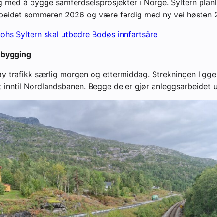
ng med å bygge samferdselsprosjekter i Norge. Syltern plan
rbeidet sommeren 2026 og være ferdig med ny vei høsten 
hs Syltern skal utbedre Bodøs innfartsåre
tbygging
øy trafikk særlig morgen og ettermiddag. Strekningen ligg
lt inntil Nordlandsbanen. Begge deler gjør anleggsarbeidet 