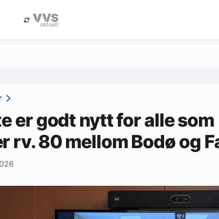
eBlad
Annonsere i Byggfakta Nyheter
r
te er godt nytt for alle som
r rv. 80 mellom Bodø og 
2026