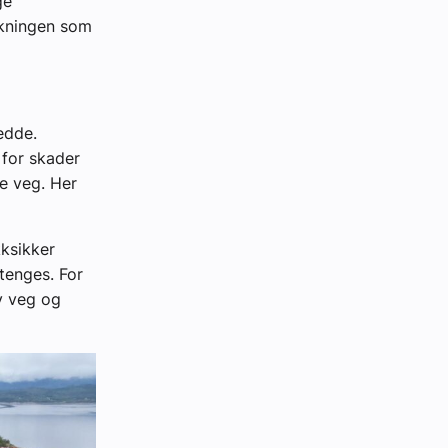
ge
rekningen som
edde.
 for skader
de veg. Her
ksikker
stenges. For
v veg og