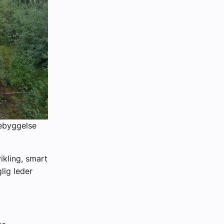
bebyggelse
ikling, smart
glig leder