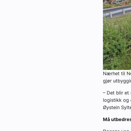
Nærhet til 
gjør utbyggi
– Det blir e
logistikk og 
Øystein Sylt
Må utbedre