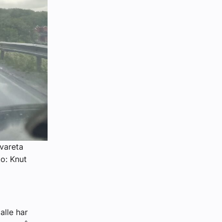
ivareta
to: Knut
alle har