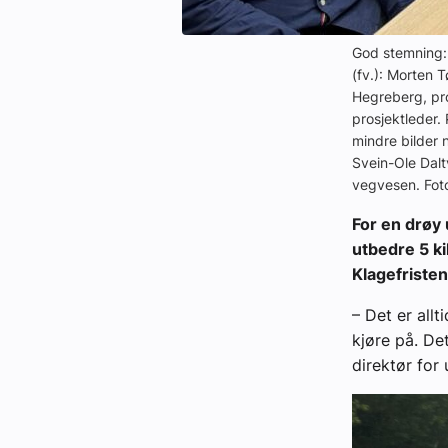
God stemning:
(fv.): Morten 
Hegreberg, pro
prosjektleder.
mindre bilder 
Svein-Ole Dalt
vegvesen. Fot
For en drøy 
utbedre 5 k
Klagefristen
– Det er allt
kjøre på. De
direktør for