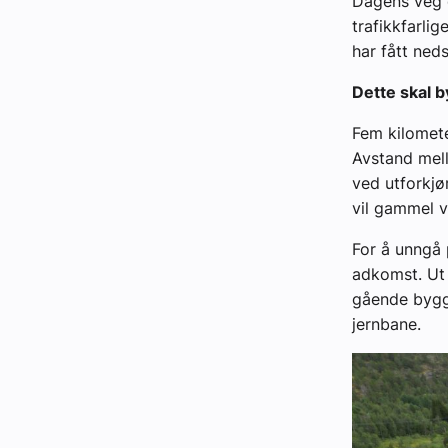
Dagens veg 
trafikkfarli
har fått neds
Dette skal 
Fem kilomete
Avstand mell
ved utforkjø
vil gammel v
For å unngå 
adkomst. Ut f
gående bygg
jernbane.