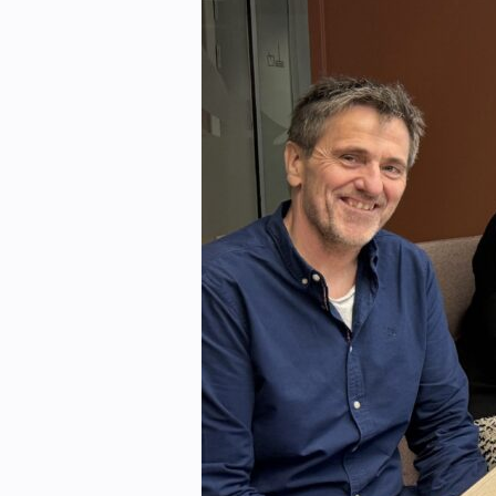
eBlad
Aktivitetskalender
Bransjekommentar
Nyheter
Aktuelle prosjekter