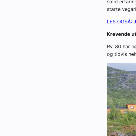
solid erfari
starte vega
LES OGSÅ: Jo
Krevende u
Rv. 80 har h
og tidvis he