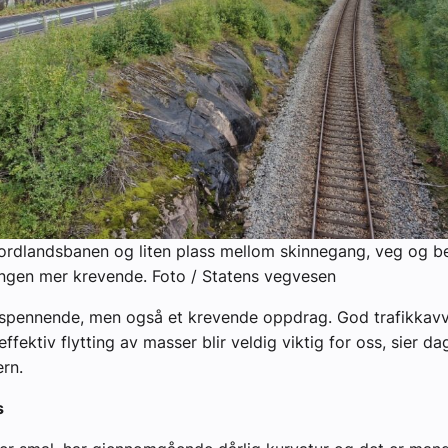
Nordlandsbanen og liten plass mellom skinnegang, veg og 
ngen mer krevende. Foto / Statens vegvesen
t spennende, men også et krevende oppdrag. God trafikkavv
effektiv flytting av masser blir veldig viktig for oss, sier da
ern.
s