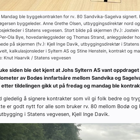
 Mandag ble byggekontrakten for rv. 80 Sandvika-Sagelva signert.
Tøgersen byggeleder. Anne Grethe Olsen, utbyggingsdirektør nord og 
sjektleder i Statens vegvesen. Stort bilde på skjermen (fv.): Jostein 
 Per-Ola Bye, hovedanleggsleder og Thomas Strand, anleggsleder hos
nede på skjermen (fv.): Kjell Inge Davik, utbyggingsdirektør i Staten
veit, kalkulasjonsleder i Syltern AS og Stine Henstein, kontrakt og m
o: Knut Haarvik / Statens vegvesen
uke siden ble det kjent at Johs Syltern AS vant oppdrage
ilometer av Bodøs innfartsåre mellom Sandvika og Sagelva
 etter tildelingen gikk ut på fredag og mandag ble kontrak
id gledelig å signere kontrakter som vil gi folk bedre og try
tte er godt nytt for alle som bruker rv. 80 mellom Bodø og 
 utbygging i Statens vegvesen, Kjell Inge Davik.