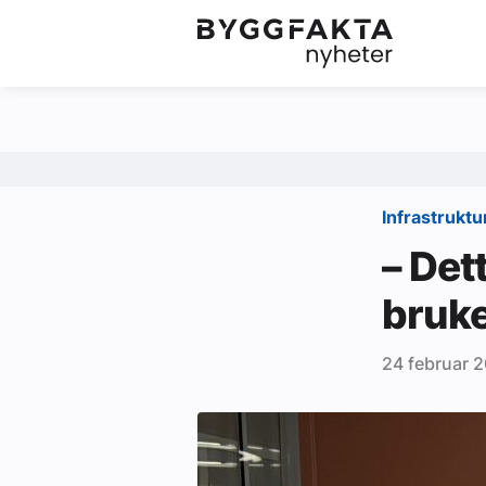
Kategorier
Jobbmarkedet
Om oss
Redaksjonen
Infrastruktu
Om Byggfakta
– Det
Annonsere
bruke
Abonnere
24 februar 
Kontakt oss
Tips oss
Ledige stillinger