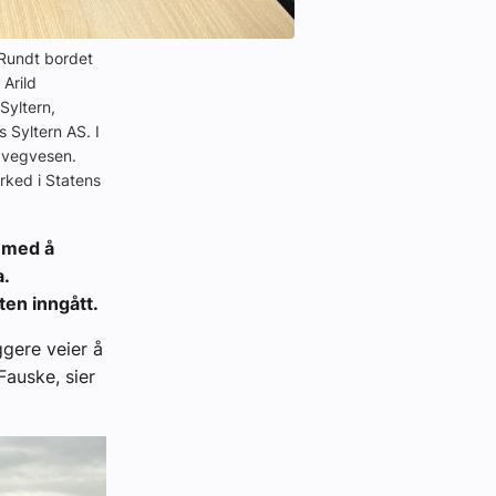
 Rundt bordet
Arild
Syltern,
 Syltern AS. I
s vegvesen.
arked i Statens
t med å
.
ten inngått.
ggere veier å
Fauske, sier