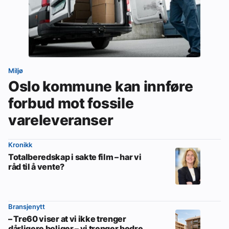
Miljø
Oslo kommune kan innføre
forbud mot fossile
vareleveranser
Kronikk
Totalberedskap i sakte film – har vi
råd til å vente?
Bransjenytt
– Tre60 viser at vi ikke trenger
dårligere boliger – vi trenger bedre