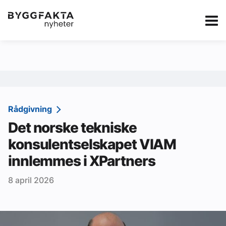
Kategorier
Jobbmarkedet
eBlad
Annonsere i Byg
Om oss
Redaksjonen
Rådgivning
Det norske tekniske
Om Byggfakta
konsulentselskapet VIAM
Annonsere
innlemmes i XPartners
Abonnere
8 april 2026
Kontakt oss
Tips oss