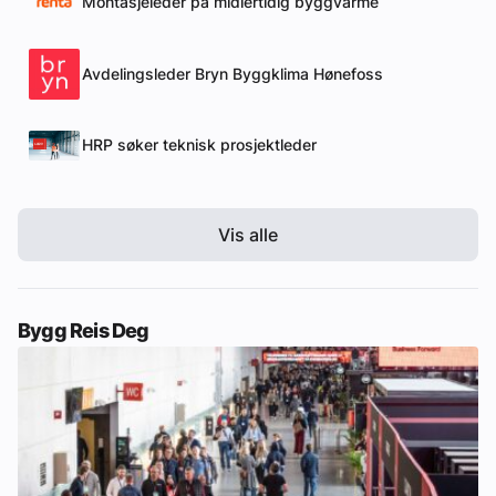
Montasjeleder på midlertidig byggvarme
Avdelingsleder Bryn Byggklima Hønefoss
HRP søker teknisk prosjektleder
Vis alle
Bygg Reis Deg