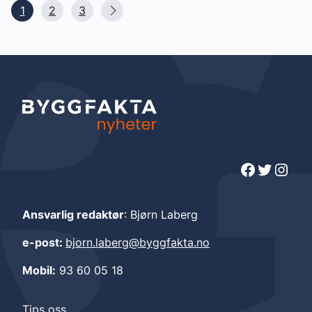
1
2
3
Facebook
Twitter
Instagram
Ansvarlig redaktør
: Bjørn Laberg
e-post:
bjorn.laberg@byggfakta.no
Mobil:
93 60 05 18
Tips oss