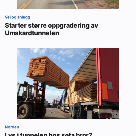
Vei og anlegg
Starter større oppgradering av
Umskardtunnelen
Norden
Lys i tunnelen hos søta bror?