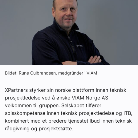
Ledige stillinger
eBlad
Aktivitetskalender
Bransjekommentar
Bildet: Rune Gulbrandsen, medgründer i VIAM
Nyheter
XPartners styrker sin norske plattform innen teknisk
prosjektledelse ved å ønske VIAM Norge AS
Aktuelle prosjekter
velkommen til gruppen. Selskapet tilfører
spisskompetanse innen teknisk prosjektledelse og ITB,
kombinert med et bredere tjenestetilbud innen teknisk
rådgivning og prosjektstøtte.