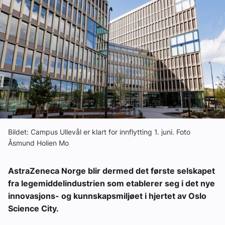
Ledige stillinger
eBlad
Aktivitetskalender
Bransjekommentar
Nyheter
Bildet: Campus Ullevål er klart for innflytting 1. juni. Foto
Åsmund Holien Mo
Aktuelle prosjekter
AstraZeneca Norge blir dermed det første selskapet
fra legemiddelindustrien som etablerer seg i det nye
innovasjons- og kunnskapsmiljøet i hjertet av Oslo
Science City.