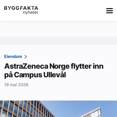
Kategorier
Jobbmarkedet
eBlad
Annonsere i Byg
Om oss
Redaksjonen
Eiendom
AstraZeneca Norge flytter inn
Om Byggfakta
på Campus Ullevål
Annonsere
18 mai 2026
Abonnere
Kontakt oss
Tips oss