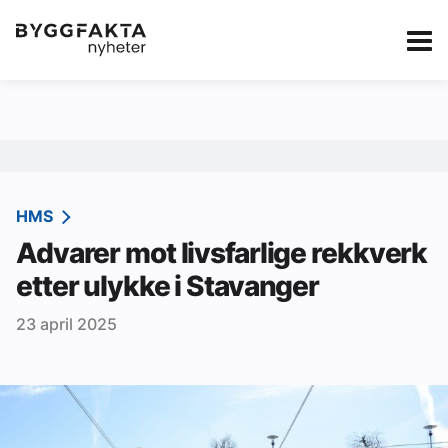
Kategorier
Jobbmarkedet
eBlad
Annonsere i Byg
Om oss
Redaksjonen
HMS
Advarer mot livsfarlige rekkverk
Om Byggfakta
etter ulykke i Stavanger
Annonsere
23 april 2025
Abonnere
Kontakt oss
Tips oss