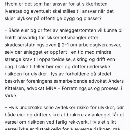
Hvem er det som har ansvar for at sikkerheten
ivaretas og eventuelt skal stilles til ansvar når det
skjer ulykker på offentlige bygg og plasser?
– Både eier og drifter av anlegget/tomten vil kunne bli
holdt ansvarlig for sikkerhetsmangler etter
skadeserstatningsloven § 2-1 om arbeidsgiveransvar,
selv der anlegget er oppført i en tid med mindre
strenge krav til opparbeidelse, sikring og drift enn i
dag. I slike tilfeller bør eier og drifter undersøke
risikoen for ulykker i lys av forholdene på stedet,
beskriver foreningens samarbeidende advokat Anders
Kittelsen, advokat MNA – Forretningsjus og prosess, i
Virke.
– Hvis undersøkelsene avdekker risiko for ulykker, bør
både eier og drifter sikre at brukere av anlegget får et
varsel om risikoen ved farlig rekkverk. Hvis et slikt
varsel ikke er tilstrekkelig for å avverge risikoen, må