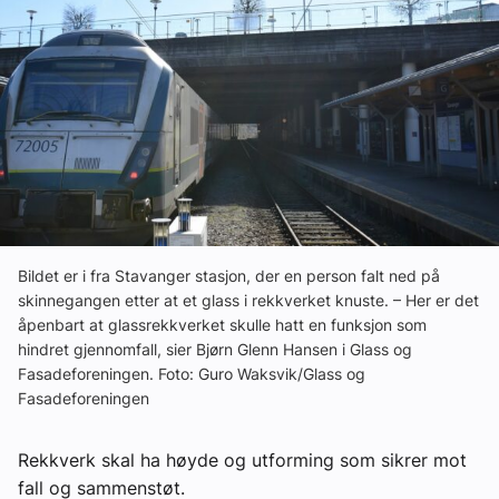
Ledige stillinger
eBlad
Aktivitetskalender
Bransjekommentar
Bildet er i fra Stavanger stasjon, der en person falt ned på
Nyheter
skinnegangen etter at et glass i rekkverket knuste. – Her er det
åpenbart at glassrekkverket skulle hatt en funksjon som
hindret gjennomfall, sier Bjørn Glenn Hansen i Glass og
Aktuelle prosjekter
Fasadeforeningen. Foto: Guro Waksvik/Glass og
Fasadeforeningen
Rekkverk skal ha høyde og utforming som sikrer mot
fall og sammenstøt.