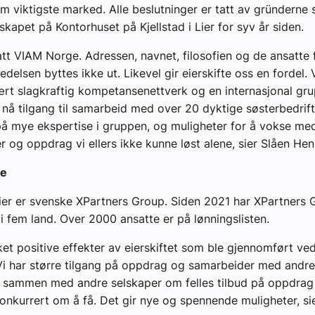
m viktigste marked. Alle beslutninger er tatt av gründerne
skapet på Kontorhuset på Kjellstad i Lier for syv år siden.
satt VIAM Norge. Adressen, navnet, filosofien og de ansatte f
edelsen byttes ikke ut. Likevel gir eierskifte oss en fordel. 
ært slagkraftig kompetansenettverk og en internasjonal gru
 nå tilgang til samarbeid med over 20 dyktige søsterbedrifte
på mye ekspertise i gruppen, og muligheter for å vokse me
 og oppdrag vi ellers ikke kunne løst alene, sier Slåen Hen
te
er er svenske XPartners Group. Siden 2021 har XPartners 
 i fem land. Over 2000 ansatte er på lønningslisten.
ket positive effekter av eierskiftet som ble gjennomført v
år. Vi har større tilgang på oppdrag og samarbeider med andre
 sammen med andre selskaper om felles tilbud på oppdrag v
onkurrert om å få. Det gir nye og spennende muligheter, si