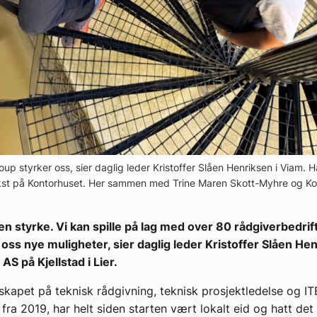
oup styrker oss, sier daglig leder Kristoffer Slåen Henriksen i Viam. 
ekst på Kontorhuset. Her sammen med Trine Maren Skott-Myhre og Ko
 en styrke. Vi kan spille på lag med over 80 rådgiverbedrif
r oss nye muligheter, sier daglig leder Kristoffer Slåen Hen
S på Kjellstad i Lier.
skapet på teknisk rådgivning, teknisk prosjektledelse og IT
fra 2019, har helt siden starten vært lokalt eid og hatt det