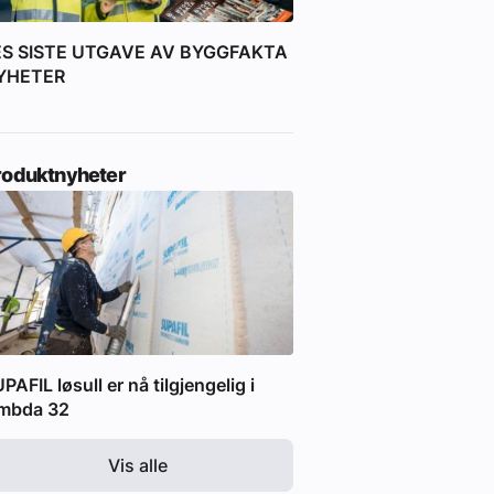
ES SISTE UTGAVE AV BYGGFAKTA
YHETER
roduktnyheter
PAFIL løsull er nå tilgjengelig i
ambda 32
Vis alle