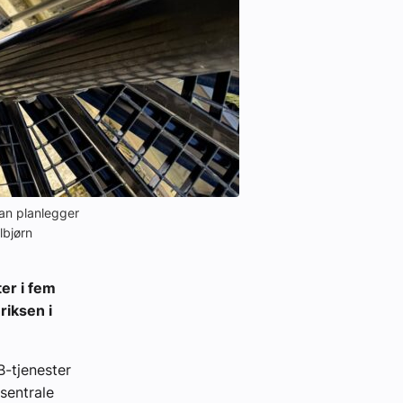
Han planlegger
lbjørn
ter i fem
riksen i
B-tjenester
 sentrale