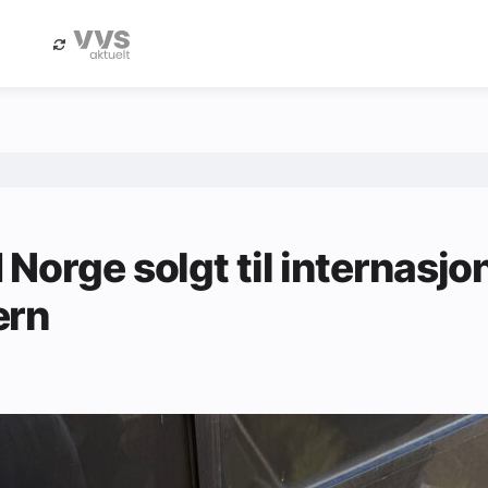
eBlad
Annonsere i Byggfakta Nyheter
Norge solgt til internasjo
ern