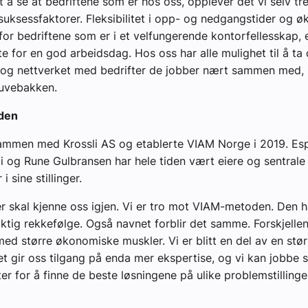
t å se at bedriftene som er hos oss, opplever det vi selv tr
suksessfaktorer. Fleksibilitet i opp- og nedgangstider og ø
 for bedriftene som er i et velfungerende kontorfellesskap, e
tte for en god arbeidsdag. Hos oss har alle mulighet til å ta 
 og nettverket med bedrifter de jobber nært sammen med, 
uvebakken.
den
ammen med Krossli AS og etablerte VIAM Norge i 2019. Esp
i og Rune Gulbransen har hele tiden vært eiere og sentrale i
i sine stillinger.
r skal kjenne oss igjen. Vi er tro mot VIAM-metoden. Den 
riktig rekkefølge. Også navnet forblir det samme. Forskjellen
med større økonomiske muskler. Vi er blitt en del av en stø
et gir oss tilgang på enda mer ekspertise, og vi kan jobb
er for å finne de beste løsningene på ulike problemstillinger