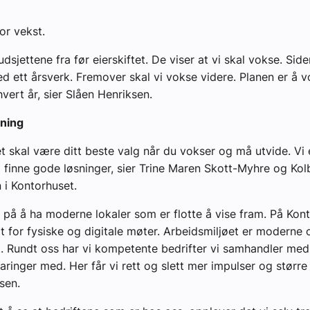
or vekst.
udsjettene fra før eierskiftet. De viser at vi skal vokse. Side
ed ett årsverk. Fremover skal vi vokse videre. Planen er å 
vert år, sier Slåen Henriksen.
sning
t skal være ditt beste valg når du vokser og må utvide. Vi e
id finne gode løsninger, sier Trine Maren Skott-Myhre og Kol
i Kontorhuset.
nt på å ha moderne lokaler som er flotte å vise fram. På Kon
agt for fysiske og digitale møter. Arbeidsmiljøet er moderne 
. Rundt oss har vi kompetente bedrifter vi samhandler me
aringer med. Her får vi rett og slett mer impulser og større f
sen.