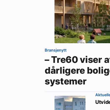
Bransjenytt
– Tre60 viser a
dårligere bolig
systemer
Aktuell
Utvid