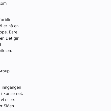
 som
orblir
Vi er nå en
ppe. Bare i
r. Det gir
d
riksen.
Group
ed inngangen
 i konsernet.
i ellers
er Slåen