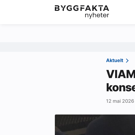
Kategorier
Jobbmarkedet
Om oss
Redaksjonen
Aktuelt
Om Byggfakta
VIAM 
Annonsere
kons
Abonnere
12 mai 2026
Kontakt oss
Tips oss
Ledige stillinger