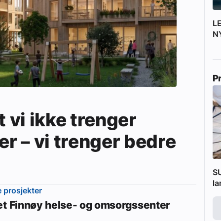
L
N
P
t vi ikke trenger
er – vi trenger bedre
SU
l
e prosjekter
et Finnøy helse- og omsorgssenter