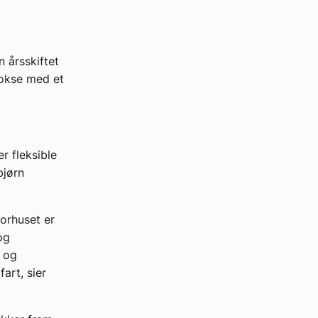
n årsskiftet
vokse med et
r fleksible
bjørn
torhuset er
og
d og
art, sier