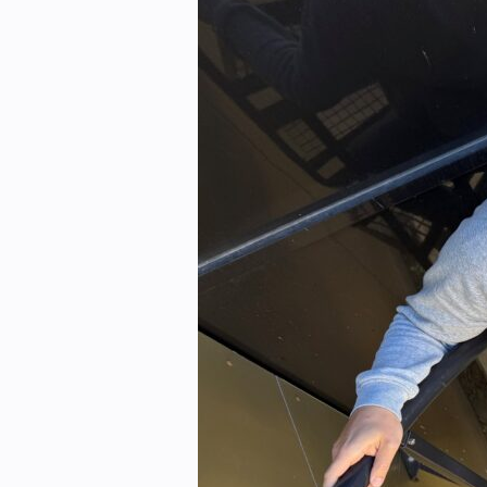
eBlad
Aktivitetskalender
Bransjekommentar
Nyheter
Aktuelle prosjekter