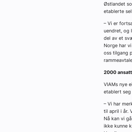
Østlandet so
etablerte sel
– Vi er fort
uendret, og l
del av et sv
Norge har vi
oss tilgang 
rammeavtaler
2000 ansat
VIAMs nye ei
etablert seg
– Vi har mer
til april i 
Nå kan vi gå
ikke kunne k