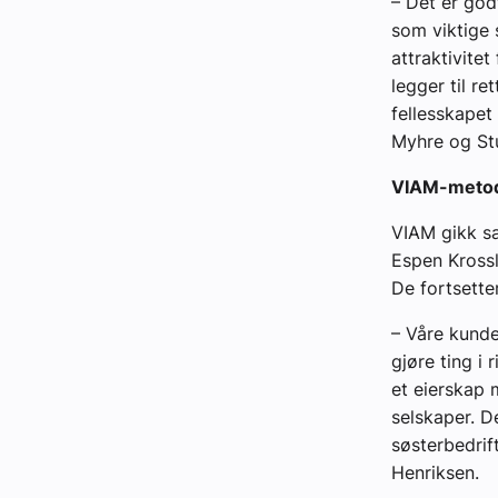
– Det er god
som viktige 
attraktivitet
legger til re
fellesskapet
Myhre og St
VIAM-meto
VIAM gikk s
Espen Krossl
De fortsetter 
– Våre kunde
gjøre ting i 
et eierskap 
selskaper. D
søsterbedrift
Henriksen.