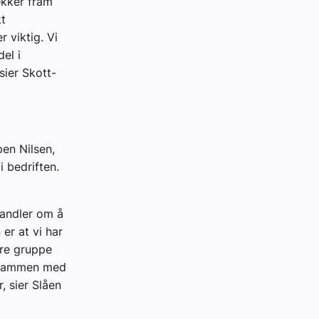
ekker fram
kt
r viktig. Vi
del i
sier Skott-
en Nilsen,
 bedriften.
handler om å
 er at vi har
rre gruppe
e sammen med
, sier Slåen