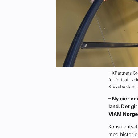
– XPartners Gr
for fortsatt v
Stuvebakken.
– Ny eier er
land. Det gi
VIAM Norge A
Konsulentsel
med historie 