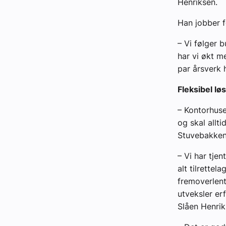
Henriksen.
Han jobber f
– Vi følger b
har vi økt m
par årsverk h
Fleksibel lø
– Kontorhuse
og skal allt
Stuvebakken 
– Vi har tje
alt tilrettel
fremoverlent
utveksler erf
Slåen Henrik