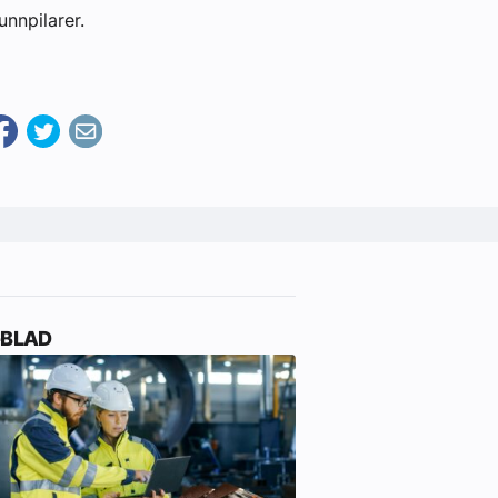
nnpilarer.
-BLAD