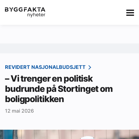
Kategorier
Jobbmarkedet
eBlad
Annonsere i Byg
Om oss
Redaksjonen
REVIDERT NASJONALBUDSJETT
– Vi trenger en politisk
Om Byggfakta
budrunde på Stortinget om
Annonsere
boligpolitikken
Abonnere
12 mai 2026
Kontakt oss
Tips oss