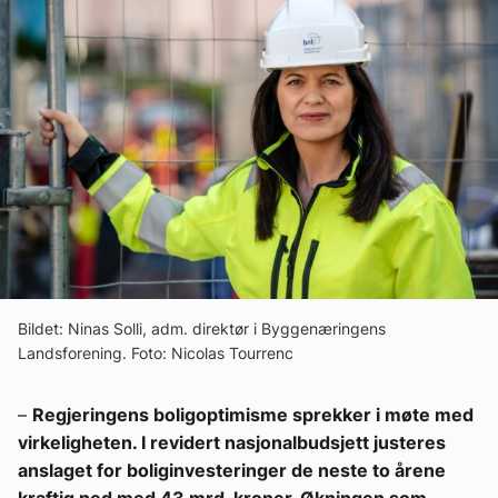
Ledige stillinger
eBlad
Aktivitetskalender
Bransjekommentar
Nyheter
Bildet: Ninas Solli, adm. direktør i Byggenæringens
Landsforening. Foto: Nicolas Tourrenc
Aktuelle prosjekter
–
Regjeringens boligoptimisme sprekker i møte med
virkeligheten. I revidert nasjonalbudsjett justeres
anslaget for boliginvesteringer de neste to årene
kraftig ned med 43 mrd. kroner. Økningen som