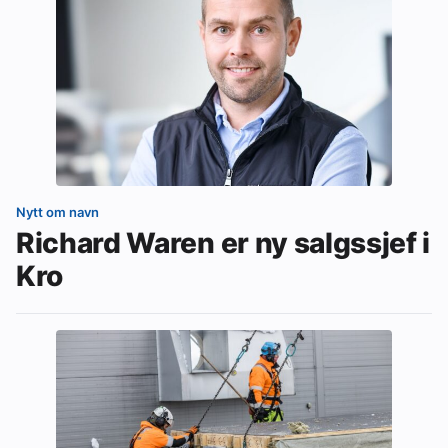
Nytt om navn
Richard Waren er ny salgssjef i
Kro