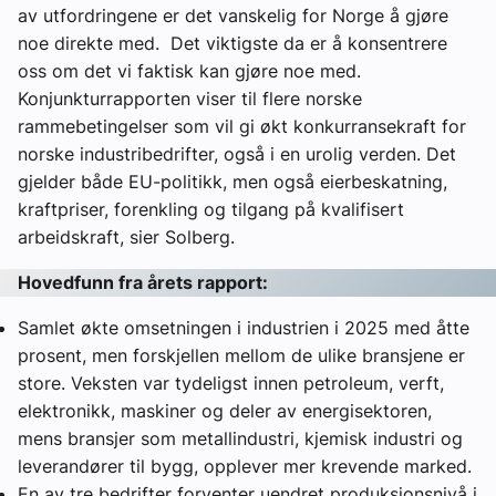
av utfordringene er det vanskelig for Norge å gjøre
noe direkte med. Det viktigste da er å konsentrere
oss om det vi faktisk kan gjøre noe med.
Konjunkturrapporten viser til flere norske
rammebetingelser som vil gi økt konkurransekraft for
norske industribedrifter, også i en urolig verden. Det
gjelder både EU-politikk, men også eierbeskatning,
kraftpriser, forenkling og tilgang på kvalifisert
arbeidskraft, sier Solberg.
Hovedfunn fra årets rapport:
Samlet økte omsetningen i industrien i 2025 med åtte
prosent, men forskjellen mellom de ulike bransjene er
store. Veksten var tydeligst innen petroleum, verft,
elektronikk, maskiner og deler av energisektoren,
mens bransjer som metallindustri, kjemisk industri og
leverandører til bygg, opplever mer krevende marked.
En av tre bedrifter forventer uendret produksjonsnivå i