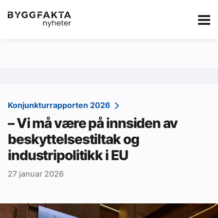
Kategorier
Jobbmarkedet
eBlad
Annonsere i Byg
Om oss
Redaksjonen
Konjunkturrapporten 2026
– Vi må være på innsiden av
Om Byggfakta
beskyttelsestiltak og
Annonsere
industripolitikk i EU
Abonnere
27 januar 2026
Kontakt oss
Tips oss