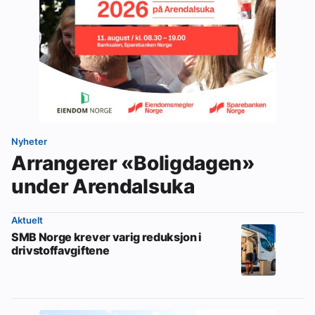
Nyheter
Arrangerer «Boligdagen»
under Arendalsuka
Aktuelt
SMB Norge krever varig reduksjon i
drivstoffavgiftene