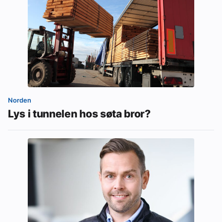
Norden
Lys i tunnelen hos søta bror?