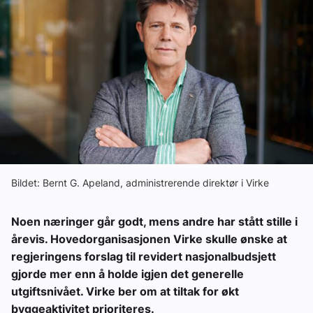
Ledige stillinger
eBlad
Aktivitetskalender
Bransjekommentar
Nyheter
Bildet: Bernt G. Apeland, administrerende direktør i Virke
Noen næringer går godt, mens andre har stått stille i
Aktuelle prosjekter
årevis. Hovedorganisasjonen Virke skulle ønske at
regjeringens forslag til revidert nasjonalbudsjett
gjorde mer enn å holde igjen det generelle
utgiftsnivået. Virke ber om at tiltak for økt
byggeaktivitet prioriteres.