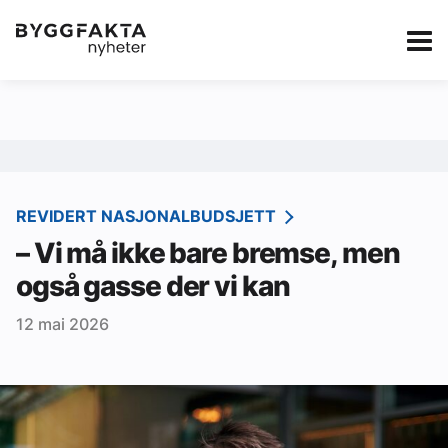
Kategorier
Jobbmarkedet
eBlad
Annonsere i Byg
Om oss
Redaksjonen
REVIDERT NASJONALBUDSJETT
– Vi må ikke bare bremse, men
Om Byggfakta
også gasse der vi kan
Annonsere
12 mai 2026
Abonnere
Kontakt oss
Tips oss