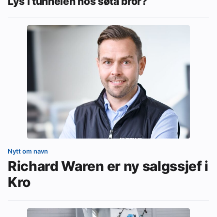
Lys i tunnelen hos søta bror?
Nytt om navn
Richard Waren er ny salgssjef i
Kro