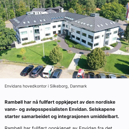
Ledige stillinger
eBlad
Aktivitetskalender
Bransjekommentar
Nyheter
Envidans hovedkontor i Silkeborg, Danmark
Aktuelle prosjekter
Rambøll har nå fullført oppkjøpet av den nordiske
vann- og avløpsspesialisten Envidan. Selskapene
starter samarbeidet og integrasjonen umiddelbart.
Rambøll har fullført oppkjøpet av Envidan fra det