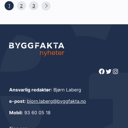
1
2
3
Facebook
Twitter
Instagram
Ansvarlig redaktør
: Bjørn Laberg
e-post:
bjorn.laberg@byggfakta.no
Mobil:
93 60 05 18