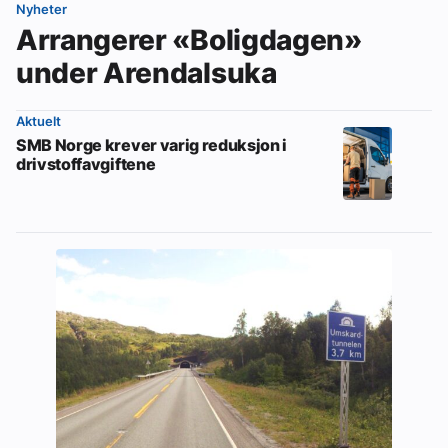
Nyheter
Arrangerer «Boligdagen»
under Arendalsuka
Aktuelt
SMB Norge krever varig reduksjon i
drivstoffavgiftene