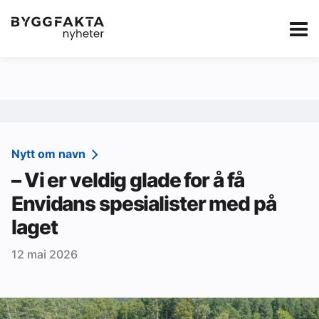
Kategorier
Jobbmarkedet
eBlad
Annonsere i Byg
Om oss
Redaksjonen
Nytt om navn
– Vi er veldig glade for å få
Om Byggfakta
Envidans spesialister med på
Annonsere
laget
Abonnere
12 mai 2026
Kontakt oss
Tips oss