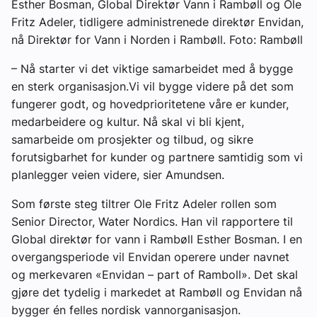
Esther Bosman, Global Direktør Vann i Rambøll og Ole
Fritz Adeler, tidligere administrenede direktør Envidan,
nå Direktør for Vann i Norden i Rambøll. Foto: Rambøll
– Nå starter vi det viktige samarbeidet med å bygge
en sterk organisasjon.Vi vil bygge videre på det som
fungerer godt, og hovedprioritetene våre er kunder,
medarbeidere og kultur. Nå skal vi bli kjent,
samarbeide om prosjekter og tilbud, og sikre
forutsigbarhet for kunder og partnere samtidig som vi
planlegger veien videre, sier Amundsen.
Som første steg tiltrer Ole Fritz Adeler rollen som
Senior Director, Water Nordics. Han vil rapportere til
Global direktør for vann i Rambøll Esther Bosman. I en
overgangsperiode vil Envidan operere under navnet
og merkevaren «Envidan – part of Ramboll». Det skal
gjøre det tydelig i markedet at Rambøll og Envidan nå
bygger én felles nordisk vannorganisasjon.