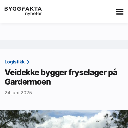
Kategorier
Jobbmarkedet
eBlad
Annonsere i Byg
Om oss
Redaksjonen
Logistikk
Veidekke bygger fryselager på
Om Byggfakta
Gardermoen
Annonsere
24 juni 2025
Abonnere
Kontakt oss
Tips oss