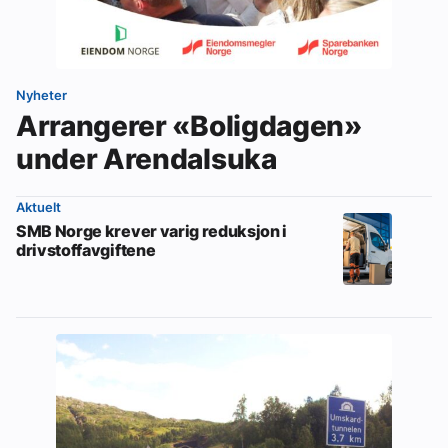
Nyheter
Arrangerer «Boligdagen»
under Arendalsuka
Aktuelt
SMB Norge krever varig reduksjon i
drivstoffavgiftene