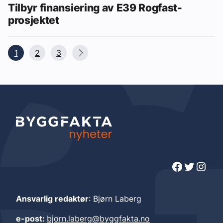
Tilbyr finansiering av E39 Rogfast-
prosjektet
1
2
3
Facebook
Twitter
Instagram
Ansvarlig redaktør
: Bjørn Laberg
e-post:
bjorn.laberg@byggfakta.no