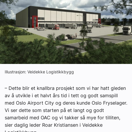
Ledige stillinger
eBlad
Aktivitetskalender
Bransjekommentar
Illustrasjon: Veidekke Logistikkbygg
Nyheter
– Dette blir et knallbra prosjekt som vi har hatt gleden
Aktuelle prosjekter
av å utvikle i et halvt års tid i tett og godt samspill
med Oslo Airport City og deres kunde Oslo Fryselager.
Vi ser dette som starten på et langt og godt
samarbeid med OAC og vi takker så mye for tilliten,
sier daglig leder Roar Kristiansen i Veidekke