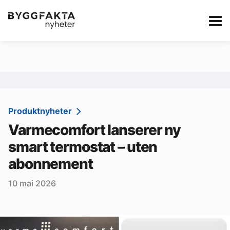
Kategorier
Jobbmarkedet
eBlad
Annonsere i Byg
Om oss
Redaksjonen
Produktnyheter
Varmecomfort lanserer ny
Om Byggfakta
smart termostat – uten
Annonsere
abonnement
Abonnere
10 mai 2026
Kontakt oss
Tips oss