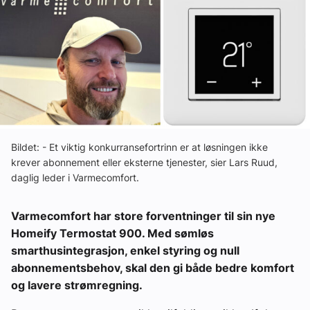
Ledige stillinger
eBlad
Aktivitetskalender
Bransjekommentar
Bildet: - Et viktig konkurransefortrinn er at løsningen ikke
krever abonnement eller eksterne tjenester, sier Lars Ruud,
daglig leder i Varmecomfort.
Nyheter
Varmecomfort har store forventninger til sin nye
Aktuelle prosjekter
Homeify Termostat 900. Med sømløs
smarthusintegrasjon, enkel styring og null
abonnementsbehov, skal den gi både bedre komfort
og lavere strømregning.