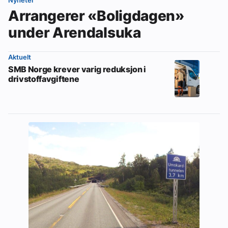
Nyheter
Arrangerer «Boligdagen»
under Arendalsuka
Aktuelt
SMB Norge krever varig reduksjon i
drivstoffavgiftene