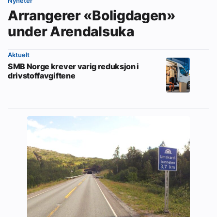
Nyheter
Arrangerer «Boligdagen»
under Arendalsuka
Aktuelt
SMB Norge krever varig reduksjon i
drivstoffavgiftene