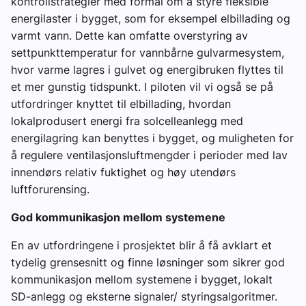
kontrollstrategier med formål om å styre fleksible
energilaster i bygget, som for eksempel elbillading og
varmt vann. Dette kan omfatte overstyring av
settpunkttemperatur for vannbårne gulvarmesystem,
hvor varme lagres i gulvet og energibruken flyttes til
et mer gunstig tidspunkt. I piloten vil vi også se på
utfordringer knyttet til elbillading, hvordan
lokalprodusert energi fra solcelleanlegg med
energilagring kan benyttes i bygget, og muligheten for
å regulere ventilasjonsluftmengder i perioder med lav
innendørs relativ fuktighet og høy utendørs
luftforurensing.
God kommunikasjon mellom systemene
En av utfordringene i prosjektet blir å få avklart et
tydelig grensesnitt og finne løsninger som sikrer god
kommunikasjon mellom systemene i bygget, lokalt
SD-anlegg og eksterne signaler/ styringsalgoritmer.