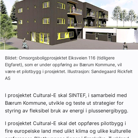
Ledige stillinger
eBlad
Aktivitetskalender
Bildet: Omsorgsboligprosjektet Eiksveien 116 (tidligere
Bransjekommentar
Elgfaret), som er under oppføring av Bærum Kommune, vil
være et pilotbygg i prosjektet. Illustrasjon: Søndegaard Rickfelt
AS
Nyheter
I prosjektet Cultural-E skal SINTEF, i samarbeid med
Aktuelle prosjekter
Bærum Kommune, utvikle og teste ut strategier for
styring av fleksibel bruk av energi i plussenergibygg.
I prosjektet Cultural-E skal det oppføres pilotbygg i
fire europeiske land med ulikt klima og ulike kulturelle