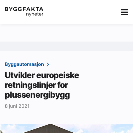
Kategorier
Jobbmarkedet
eBlad
Annonsere i Byg
Om oss
Redaksjonen
Byggautomasjon
Utvikler europeiske
Om Byggfakta
retningslinjer for
Annonsere
plussenergibygg
Abonnere
8 juni 2021
Kontakt oss
Tips oss