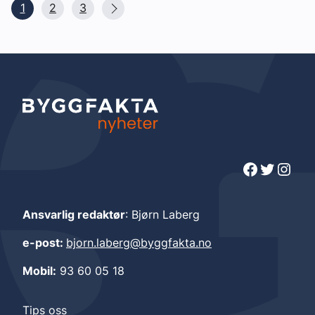
1
2
3
Facebook
Twitter
Instagram
Ansvarlig redaktør
: Bjørn Laberg
e-post:
bjorn.laberg@byggfakta.no
Mobil:
93 60 05 18
Tips oss