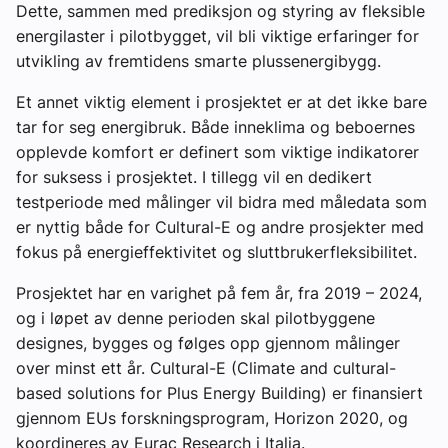
Dette, sammen med prediksjon og styring av fleksible
energilaster i pilotbygget, vil bli viktige erfaringer for
utvikling av fremtidens smarte plussenergibygg.
Et annet viktig element i prosjektet er at det ikke bare
tar for seg energibruk. Både inneklima og beboernes
opplevde komfort er definert som viktige indikatorer
for suksess i prosjektet. I tillegg vil en dedikert
testperiode med målinger vil bidra med måledata som
er nyttig både for Cultural-E og andre prosjekter med
fokus på energieffektivitet og sluttbrukerfleksibilitet.
Prosjektet har en varighet på fem år, fra 2019 – 2024,
og i løpet av denne perioden skal pilotbyggene
designes, bygges og følges opp gjennom målinger
over minst ett år. Cultural-E (Climate and cultural-
based solutions for Plus Energy Building) er finansiert
gjennom EUs forskningsprogram, Horizon 2020, og
koordineres av Eurac Research i Italia.