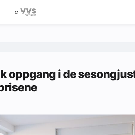
eBlad
Annonsere i Byggfakta Nyheter
rk oppgang i de sesongjus
prisene