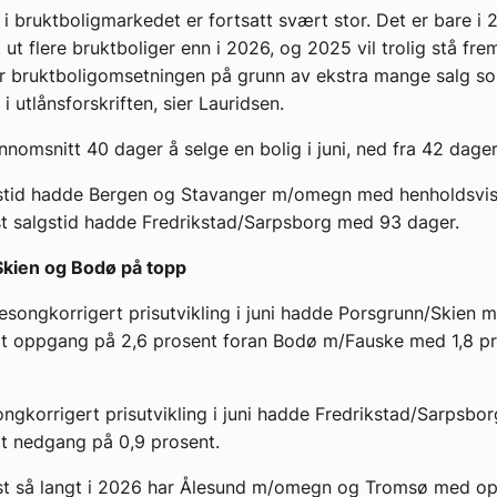
n i bruktboligmarkedet er fortsatt svært stor. Det er bare i 
 ut flere bruktboliger enn i 2026, og 2025 vil trolig stå fr
r bruktboligomsetningen på grunn av ekstra mange salg so
 i utlånsforskriften, sier Lauridsen.
nnomsnitt 40 dager å selge en bolig i juni, ned fra 42 dager
gstid hadde Bergen og Stavanger m/omegn med henholdsvis
t salgstid hadde Fredrikstad/Sarpsborg med 93 dager.
kien og Bodø på topp
esongkorrigert prisutvikling i juni hadde Porsgrunn/Skien 
t oppgang på 2,6 prosent foran Bodø m/Fauske med 1,8 pro
ngkorrigert prisutvikling i juni hadde Fredrikstad/Sarpsbo
t nedgang på 0,9 prosent.
kst så langt i 2026 har Ålesund m/omegn og Tromsø med o