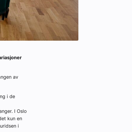
ariasjoner
angen av
ng i de
anger. I Oslo
 det kun en
uridsen i