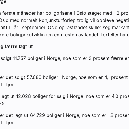
ge.
m første måneder har boligprisene i Oslo steget med 1,2 pro
Oslo med normalt konjunkturforløp trolig vil oppleve negat
 hittil i år i september. Oslo og Østlandet skiller seg markan
ere boligprisutviklingen enn resten av landet, forteller han.
g færre lagt ut
t solgt 11.757 boliger i Norge, noe som er 2 prosent færre en
r er det solgt 57.680 boliger i Norge, noe som er 4,1 prosen
i fjor.
t lagt ut 12.028 boliger for salg i Norge, noe som er 4,0 pros
25.
r er det lagt ut 64.729 boliger i Norge, noe som er 1,8 prose
i fjor.