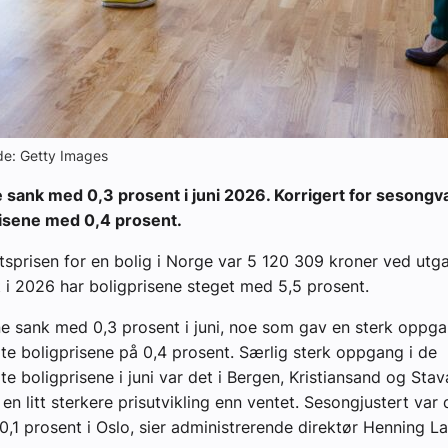
lde: Getty Images
 sank med 0,3 prosent i juni 2026. Korrigert for sesongv
risene med 0,4 prosent.
sprisen for en bolig i Norge var 5 120 309 kroner ved utg
gt i 2026 har boligprisene steget med 5,5 prosent.
ne sank med 0,3 prosent i juni, noe som gav en sterk oppga
te boligprisene på 0,4 prosent. Særlig sterk oppgang i de
e boligprisene i juni var det i Bergen, Kristiansand og Stav
i en litt sterkere prisutvikling enn ventet. Sesongjustert var
,1 prosent i Oslo, sier administrerende direktør Henning La