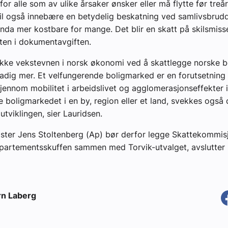
for alle som av ulike årsaker ønsker eller må flytte før treår
vil også innebære en betydelig beskatning ved samlivsbrud
enda mer kostbare for mange. Det blir en skatt på skilsmis
tten i dokumentavgiften.
 ikke vekstevnen i norsk økonomi ved å skattlegge norske b
tadig mer. Et velfungerende boligmarked er en forutsetning 
jennom mobilitet i arbeidslivet og agglomerasjonseffekter 
e boligmarkedet i en by, region eller et land, svekkes også
tviklingen, sier Lauridsen.
ster Jens Stoltenberg (Ap) bør derfor legge Skattekommis
epartementsskuffen sammen med Torvik-utvalget, avslutter
rn Laberg