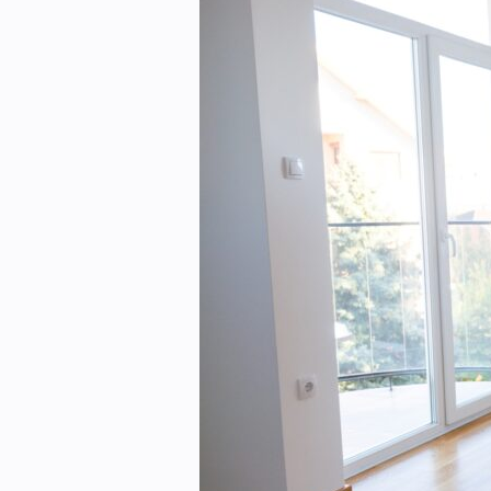
eBlad
Aktivitetskalender
Bransjekommentar
Nyheter
Aktuelle prosjekter