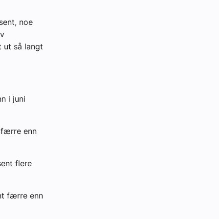
sent, noe
iv
t ut så langt
n i juni
t færre enn
ent flere
nt færre enn