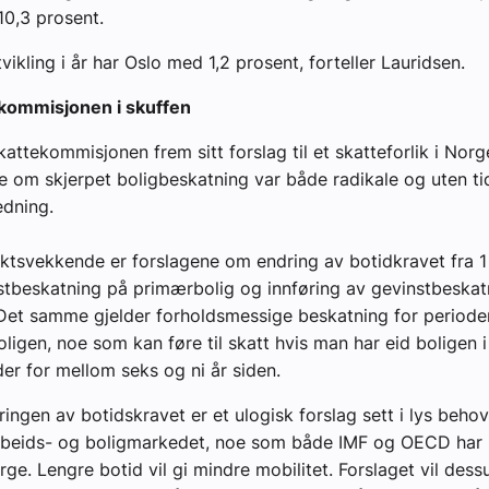
10,3 prosent.
ikling i år har Oslo med 1,2 prosent, forteller Lauridsen.
kommisjonen i skuffen
kattekommisjonen frem sitt forslag til et skatteforlik i Norge
e om skjerpet boligbeskatning var både radikale og uten ti
edning.
ktsvekkende er forslagene om endring av botidkravet fra 1 t
tbeskatning på primærbolig og innføring av gevinstbeskat
. Det samme gjelder forholdsmessige beskatning for period
ligen, noe som kan føre til skatt hvis man har eid boligen i 
er for mellom seks og ni år siden.
ringen av botidskravet er et ulogisk forslag sett i lys behov
 arbeids- og boligmarkedet, noe som både IMF og OECD har
orge. Lengre botid vil gi mindre mobilitet. Forslaget vil des