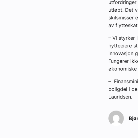
utfordringer 
utløpt. Det 
skilsmisser 
av flytteska
– Vi styrker
hytteeiere s
innovasjon g
Fungerer ikk
økonomiske u
– Finansmini
boligdel i d
Lauridsen.
Bjø