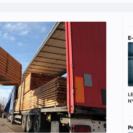
E
L
N
P