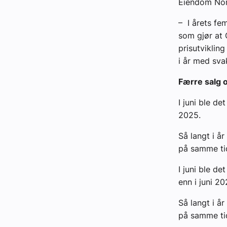
Eiendom Nor
– I årets fe
som gjør at 
prisutvikling
i år med svak
Færre salg o
I juni ble de
2025.
Så langt i å
på samme tid 
I juni ble de
enn i juni 20
Så langt i å
på samme tid 