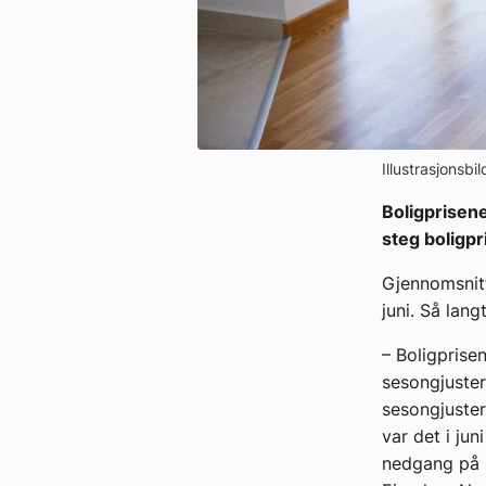
Illustrasjonsbi
Boligprisene
steg boligp
Gjennomsnitt
juni. Så lan
– Boligprise
sesongjuster
sesongjustert
var det i jun
nedgang på 0