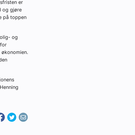
sfristen er
d og gjøre
se på toppen
olig- og
for
i økonomien.
 den
jonens
 Henning