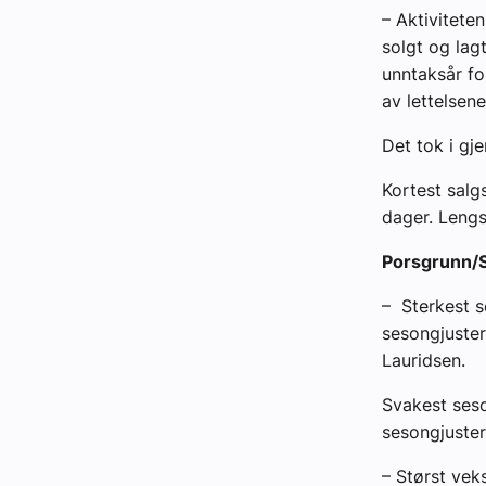
– Aktivitete
solgt og lagt
unntaksår fo
av lettelsene
Det tok i gje
Kortest sal
dager. Lengs
Porsgrunn/S
– Sterkest s
sesongjuster
Lauridsen.
Svakest seso
sesongjuster
– Størst ve