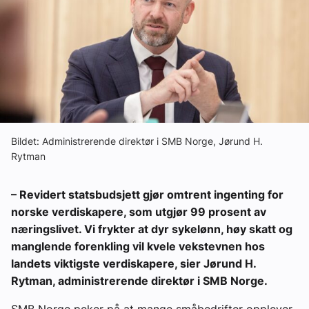
Ledige stillinger
eBlad
Aktivitetskalender
Bransjekommentar
Bildet: Administrerende direktør i SMB Norge, Jørund H.
Rytman
Nyheter
– Revidert statsbudsjett gjør omtrent ingenting for
norske verdiskapere, som utgjør 99 prosent av
Aktuelle prosjekter
næringslivet. Vi frykter at dyr sykelønn, høy skatt og
manglende forenkling vil kvele vekstevnen hos
landets viktigste verdiskapere, sier Jørund H.
Rytman, administrerende direktør i SMB Norge.
SMB Norge peker på at mange småbedrifter opplever