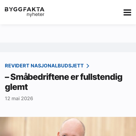
Kategorier
Jobbmarkedet
eBlad
Annonsere i Byg
Om oss
Redaksjonen
REVIDERT NASJONALBUDSJETT
– Småbedriftene er fullstendig
Om Byggfakta
glemt
Annonsere
12 mai 2026
Abonnere
Kontakt oss
Tips oss