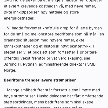
et svært krevende kostnadsnivå, med høye renter,
økte innkjøpspriser, høy nettleie og store
energikostnader.
– Vi hadde forventet kraftfulle grep for å lette byrden
for de små og mellomstore bedriftene som nå står i en
dramatisk situasjon med høyere renter, økte
lønnskostnader og et historisk høyt skattetrykk. I
stedet ser vi et budsjett som fortsetter å prioritere
offentlig vekst fremfor privat verdiskaping, sier
Jørund H. Rytman, administrerende direktør i SMB
Norge.
Bedriftene trenger lavere strømpriser
– Mange småbedrifter står fortsatt alene i møte med
høye strømpriser. Husholdningene har fått omfattende
støtteordninger, mens bedriftene som skal skape
verdier og arbeidsplasser i stor grad må ta