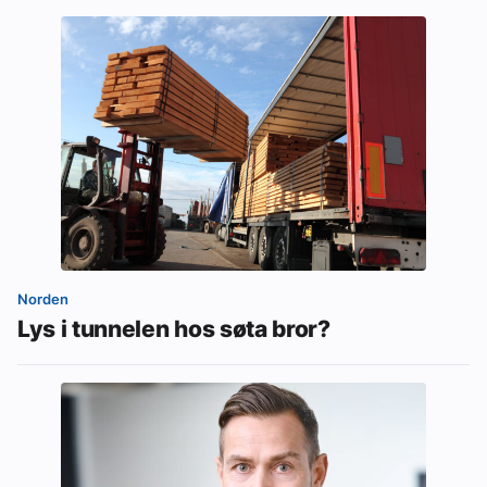
Norden
Lys i tunnelen hos søta bror?