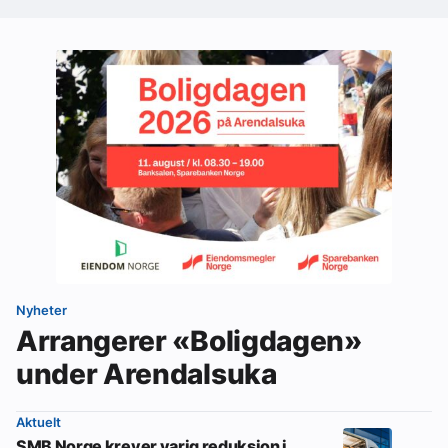
Nyheter
Arrangerer «Boligdagen»
under Arendalsuka
Aktuelt
SMB Norge krever varig reduksjon i