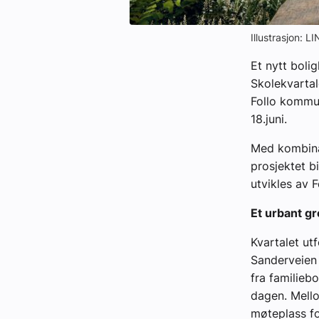
Illustrasjon: L
Et nytt bolig
Skolekvartal
Follo kommun
18.juni.
Med kombinas
prosjektet bi
utvikles av 
Et urbant g
Kvartalet ut
Sanderveien 
fra familieb
dagen. Mello
møteplass fo