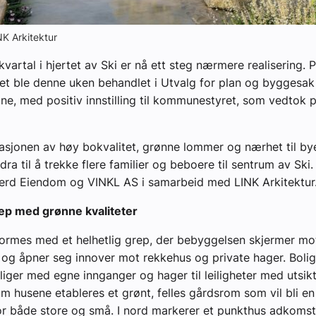
INK Arkitektur
kvartal i hjertet av Ski er nå ett steg nærmere realisering. 
et ble denne uken behandlet i Utvalg for plan og byggesak
e, med positiv innstilling til kommunestyret, som vedtok 
jonen av høy bokvalitet, grønne lommer og nærhet til bye
dra til å trekke flere familier og beboere til sentrum av Ski.
Ferd Eiendom og VINKL AS i samarbeid med LINK Arkitektur
rep med grønne kvaliteter
formes med et helhetlig grep, der bebyggelsen skjermer mo
og åpner seg innover mot rekkehus og private hager. Bolig
oliger med egne innganger og hager til leiligheter med utsikt
m husene etableres et grønt, felles gårdsrom som vil bli en 
r både store og små. I nord markerer et punkthus adkomste