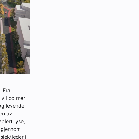
. Fra
 vil bo mer
 og levende
gen av
blert lyse,
n gjennom
sjektleder i