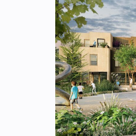
eBlad
Aktivitetskalender
Bransjekommentar
Nyheter
Aktuelle prosjekter