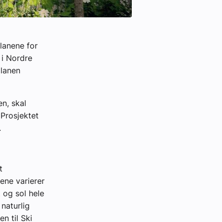
Planene for
 i Nordre
planen
n, skal
 Prosjektet
.
t
ene varierer
 og sol hele
naturlig
n til Ski