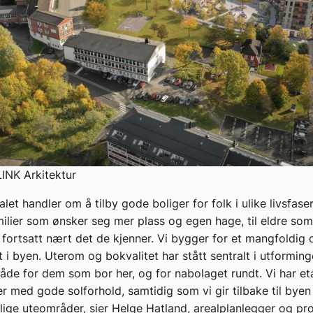
 LINK Arkitektur
let handler om å tilby gode boliger for folk i ulike livsfaser
lier som ønsker seg mer plass og egen hage, til eldre som
n fortsatt nært det de kjenner. Vi bygger for et mangfoldig
 i byen. Uterom og bokvalitet har stått sentralt i utformin
både for dem som bor her, og for nabolaget rundt. Vi har eta
ger med gode solforhold, samtidig som vi gir tilbake til bye
elige uteområder, sier Helge Hatland, arealplanlegger og pro