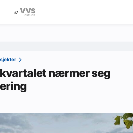
eBlad
Annonsere i Byggfakta Nyheter
osjekter
kvartalet nærmer seg
sering