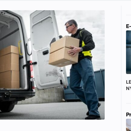
E
L
N
P