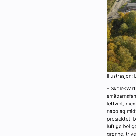
Illustrasjon:
– Skolekvarta
småbarnsfami
lettvint, me
nabolag midt
prosjektet, 
luftige boli
grønne, triv