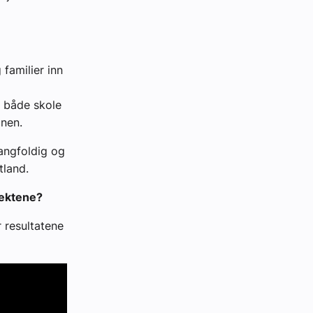
familier inn
l både skole
onen.
mangfoldig og
tland.
jektene?
 resultatene