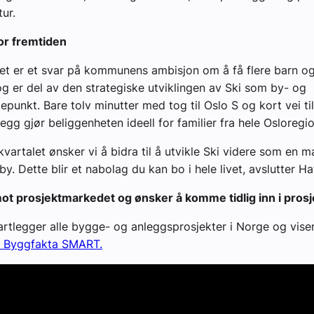
ur.
or fremtiden
et er et svar på kommunens ambisjon om å få flere barn og 
 og er del av den strategiske utviklingen av Ski som by- og
tepunkt. Bare tolv minutter med tog til Oslo S og kort vei ti
egg gjør beliggenheten ideell for familier fra hele Osloregi
vartalet ønsker vi å bidra til å utvikle Ski videre som en 
y. Dette blir et nabolag du kan bo i hele livet, avslutter Ha
ot prosjektmarkedet og ønsker å komme tidlig inn i pros
rtlegger alle bygge- og anleggsprosjekter i Norge og viser
n Byggfakta SMART.