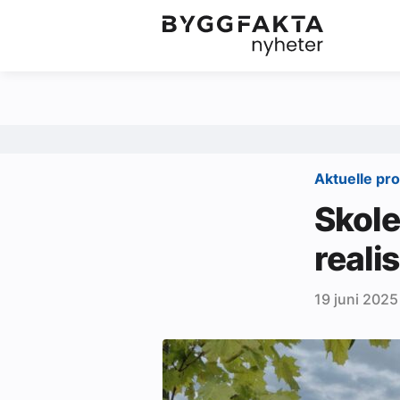
Kategorier
Jobbmarkedet
Om oss
Redaksjonen
Aktuelle pr
Om Byggfakta
Skole
Annonsere
reali
Abonnere
19 juni 2025
Kontakt oss
Tips oss
Ledige stillinger