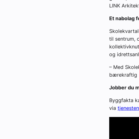
LINK Arkitekt
Et nabolag f
Skolekvartal
til sentrum,
kollektivknu
og idrettsanl
– Med Skolek
bærekraftig b
Jobber du m
Byggfakta ka
via
tjeneste