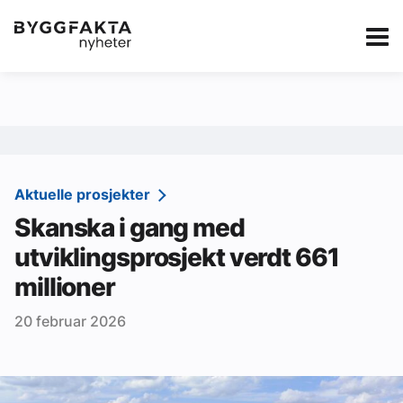
Kategorier
Jobbmarkedet
eBlad
Annonsere i Byg
Om oss
Redaksjonen
Aktuelle prosjekter
Skanska i gang med
Om Byggfakta
utviklingsprosjekt verdt 661
Annonsere
millioner
Abonnere
20 februar 2026
Kontakt oss
Tips oss