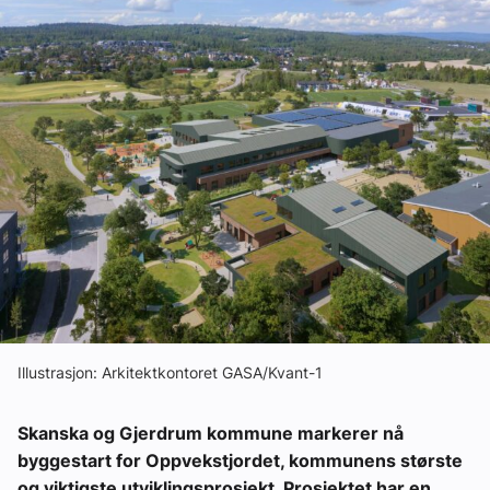
Ledige stillinger
eBlad
Aktivitetskalender
Bransjekommentar
Nyheter
Aktuelle prosjekter
Illustrasjon: Arkitektkontoret GASA/Kvant-1
Skanska og Gjerdrum kommune markerer nå
byggestart for Oppvekstjordet, kommunens største
og viktigste utviklingsprosjekt. Prosjektet har en