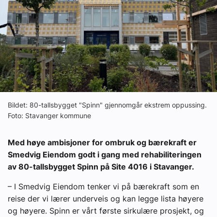
Ledige stillinger
eBlad
Aktivitetskalender
Bransjekommentar
Bildet: 80-tallsbygget "Spinn" gjennomgår ekstrem oppussing.
Foto: Stavanger kommune
Nyheter
Med høye ambisjoner for ombruk og bærekraft er
Aktuelle prosjekter
Smedvig Eiendom godt i gang med rehabiliteringen
av 80-tallsbygget Spinn på Site 4016 i Stavanger.
– I Smedvig Eiendom tenker vi på bærekraft som en
reise der vi lærer underveis og kan legge lista høyere
og høyere. Spinn er vårt første sirkulære prosjekt, og