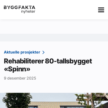
Kategorier
Jobbmarkedet
eBlad
Annonsere i Byg
Om oss
Redaksjonen
Aktuelle prosjekter
Rehabiliterer 80-tallsbygget
Om Byggfakta
«Spinn»
Annonsere
9 desember 2025
Abonnere
Kontakt oss
Tips oss