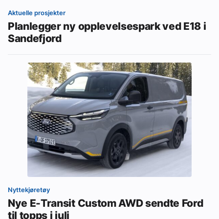
Aktuelle prosjekter
Planlegger ny opplevelsespark ved E18 i
Sandefjord
Nyttekjøretøy
Nye E-Transit Custom AWD sendte Ford
til topps i juli