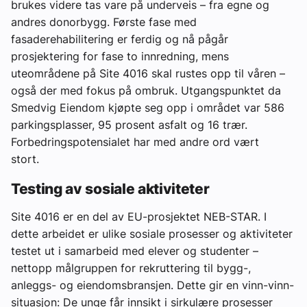
brukes videre tas vare på underveis – fra egne og
andres donorbygg. Første fase med
fasaderehabilitering er ferdig og nå pågår
prosjektering for
fase to innredning
, mens
uteområdene på Site 4016 skal rustes opp til våren –
også der med fokus på ombruk. Utgangspunktet da
Smedvig Eiendom kjøpte seg opp i området var 586
parkingsplasser, 95 prosent asfalt og 16 trær.
Forbedringspotensialet har med andre ord vært
stort.
Testing av sosiale aktiviteter
Site 4016 er en del av EU-prosjektet NEB-STAR. I
dette arbeidet er ulike sosiale prosesser og aktiviteter
testet ut i samarbeid med elever og studenter –
nettopp målgruppen for rekruttering til bygg-,
anleggs- og eiendomsbransjen. Dette gir en vinn-vinn-
situasjon: De unge får innsikt i sirkulære prosesser