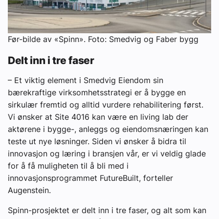
Før-bilde av «Spinn». Foto: Smedvig og Faber bygg
Delt inn i tre faser
– Et viktig element i Smedvig Eiendom sin
bærekraftige virksomhetsstrategi er å bygge en
sirkulær fremtid og alltid vurdere rehabilitering først.
Vi ønsker at Site 4016 kan være en
living lab
der
aktørene i bygge-, anleggs og eiendomsnæringen kan
teste ut nye løsninger. Siden vi ønsker å bidra til
innovasjon og læring i bransjen vår, er vi veldig glade
for å få muligheten til å bli med i
innovasjonsprogrammet FutureBuilt, forteller
Augenstein.
Spinn-prosjektet er delt inn i tre faser, og alt som kan