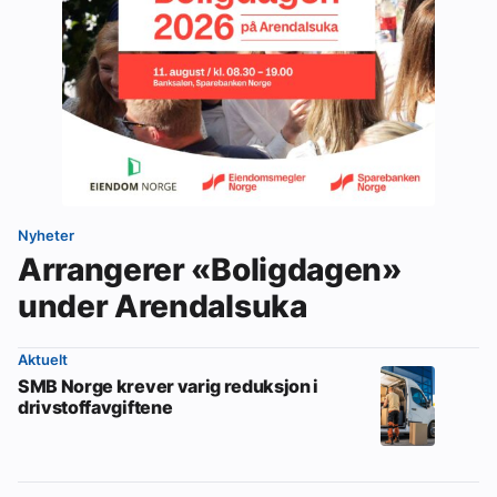
Nyheter
Arrangerer «Boligdagen»
under Arendalsuka
Aktuelt
SMB Norge krever varig reduksjon i
drivstoffavgiftene