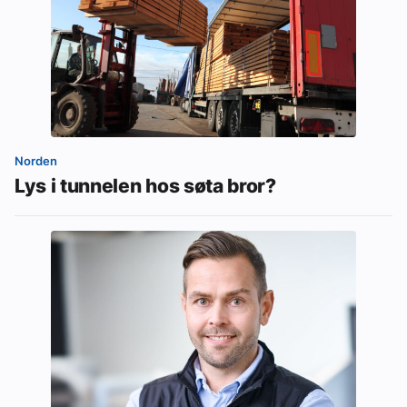
Norden
Lys i tunnelen hos søta bror?