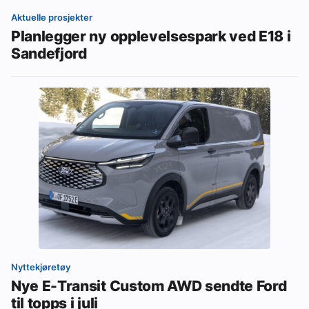
Aktuelle prosjekter
Planlegger ny opplevelsespark ved E18 i
Sandefjord
Nyttekjøretøy
Nye E-Transit Custom AWD sendte Ford
til topps i juli