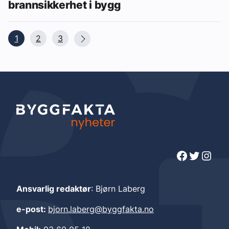
brannsikkerhet i bygg
1
2
3
Facebook
Twitter
Instagram
Ansvarlig redaktør
: Bjørn Laberg
e-post:
bjorn.laberg@byggfakta.no