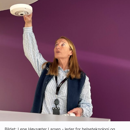
Ledige stillinger
eBlad
Aktivitetskalender
Bransjekommentar
Nyheter
Aktuelle prosjekter
Bildet: Lene Høysæter Larsen - leder for helseteknologi og