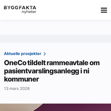
Kategorier
Jobbmarkedet
eBlad
Annonsere i Byg
Om oss
Redaksjonen
Aktuelle prosjekter
OneCo tildelt rammeavtale om
Om Byggfakta
pasientvarslingsanlegg i ni
Annonsere
kommuner
Abonnere
13 mars 2026
Kontakt oss
Tips oss